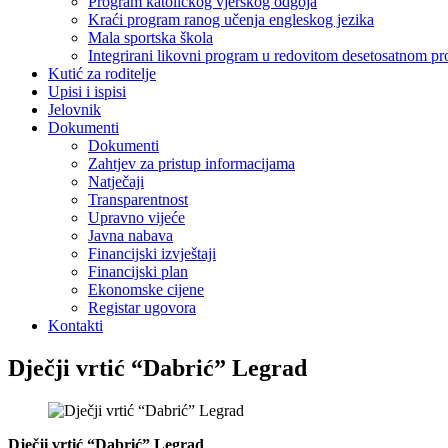
Program katoličkog vjerskog odgoja
Kraći program ranog učenja engleskog jezika
Mala sportska škola
Integrirani likovni program u redovitom desetosatnom p
Kutić za roditelje
Upisi i ispisi
Jelovnik
Dokumenti
Dokumenti
Zahtjev za pristup informacijama
Natječaji
Transparentnost
Upravno vijeće
Javna nabava
Financijski izvještaji
Financijski plan
Ekonomske cijene
Registar ugovora
Kontakti
Dječji vrtić “Dabrić” Legrad
Dječji vrtić “Dabrić” Legrad