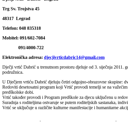
Trg Sv. Trojstva 45
48317 Legrad
Telefon: 048
835318
Mobitel: 091/602-7084
091/4000-722
Elektronička adresa:
djecjivrticdabric14@gmail.com
Dječji vrtić Dabrić u trenutnom prostoru djeluje od 3. siječnja 2011
podružnica.
U Dječjem vrtiću Dabrić djeluju četiri odgojno-obrazovne skupine: dvij
Redoviti desetosatni program koji Vrtić provodi temelji se na važeći
predškolske dobi.
Vrtić također provodi i Program predškole za djecu uključenu u redovit
Suradnja s roditeljima ostvaruje se putem roditeljskih sastanaka, indiv
Vrtić se uključuje u različite kulturne manifestacije i humanitarne akc