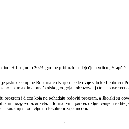
. godine. S 1. rujnom 2023. godine pridružio se Dječjem vrtiću „Vrapči
e jasličke skupine Bubamare i Krijesnice te dvije vrtićke Leptirići i Pč
m zakonskim aktima predškolskog odgoja i obrazovanja te na suvremenoj
i program i djecu koja ne pohađaju redoviti program, a školski su obvez
idualnih razgovora, anketa, informativnih panoa, uključivanjem roditelja
ije u suradnji s roditeljima i lokalnom zajednicom.