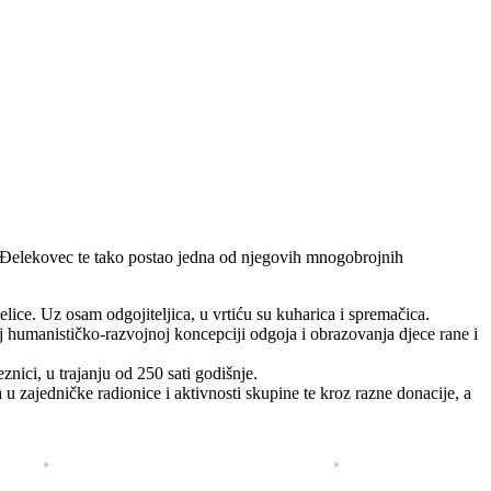
ć“ Đelekovec te tako postao jedna od njegovih mnogobrojnih
elice. Uz osam odgojiteljica, u vrtiću su kuharica i spremačica.
 humanističko-razvojnoj koncepciji odgoja i obrazovanja djece rane i
nici, u trajanju od 250 sati godišnje.
 u zajedničke radionice i aktivnosti skupine te kroz razne donacije, a