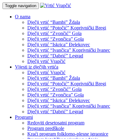
Toggle navigation
O nama
Dječji vrtić “Bambi” Ždala
Dječji vrtić “Potočić” Koprivnički Bregi
Dječji vrtić “Zvončić” Gola
Dječji vrtić “Zvončica” Gola
Dječji vrtić “Iskrica” Đelekovec
Dječji vrtić “Ivančica” Koprivnički Ivanec
Dječji vrtić “Dabrić” Legrad
Dječji vrtić Vrapčić
Vijesti iz dječjih vrtića
Dječji vrtić Vrapčić
Dječji vrtić “Bambi” Ždala
Dječji vrtić “Potočić” Koprivnički Bregi
Dječji vrtić “Zvončić” Gola
Dječji vrtić “Zvončica” Gola
Dječji vrtić “Iskrica” Đelekovec
Dječji vrtić “Ivančica” Koprivnički Ivanec
Dječji vrtić “Dabrić” Legrad
Programi
Redoviti desetosatni program
Program predškole
Kraći program folklorno-plesne igraonice