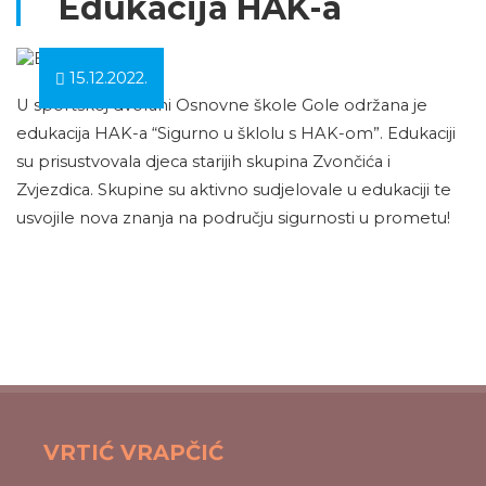
Edukacija HAK-a
15.12.2022.
U sportskoj dvorani Osnovne škole Gole održana je
edukacija HAK-a “Sigurno u šklolu s HAK-om”. Edukaciji
su prisustvovala djeca starijih skupina Zvončića i
Zvjezdica. Skupine su aktivno sudjelovale u edukaciji te
usvojile nova znanja na području sigurnosti u prometu!
VRTIĆ VRAPČIĆ