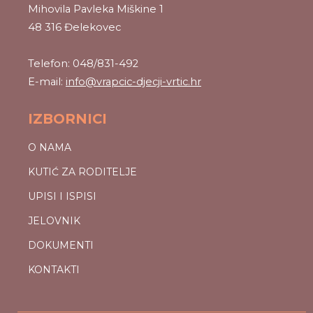
Mihovila Pavleka Miškine 1
48 316 Đelekovec
Telefon: 048/831-492
E-mail:
info@vrapcic-djecji-vrtic.hr
IZBORNICI
O NAMA
KUTIĆ ZA RODITELJE
UPISI I ISPISI
JELOVNIK
DOKUMENTI
KONTAKTI