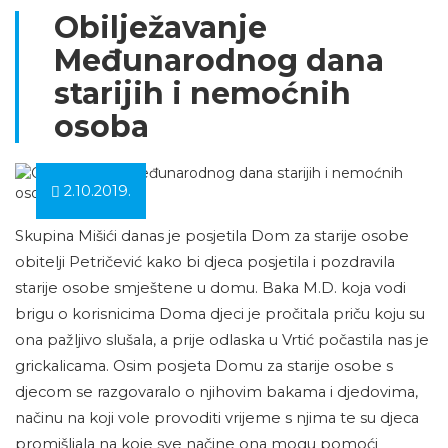
Obilježavanje
Međunarodnog dana
starijih i nemoćnih
osoba
2.10.2019.
Skupina Mišići danas je posjetila Dom za starije osobe
obitelji Petričević kako bi djeca posjetila i pozdravila
starije osobe smještene u domu. Baka M.D. koja vodi
brigu o korisnicima Doma djeci je pročitala priču koju su
ona pažljivo slušala, a prije odlaska u Vrtić počastila nas je
grickalicama. Osim posjeta Domu za starije osobe s
djecom se razgovaralo o njihovim bakama i djedovima,
načinu na koji vole provoditi vrijeme s njima te su djeca
promišljala na koje sve načine ona mogu pomoći