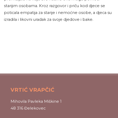
starijim osobama. Kroz razgovor i priču kod djece se
poticala empatija za starije i nemoćne osobe, a djeca su
izradila i likovni uradak za svoje djedove i bake.
VRTIĆ VRAPČIĆ
Mihovila Pavleka Miškine 1
48 316 Đelekovec