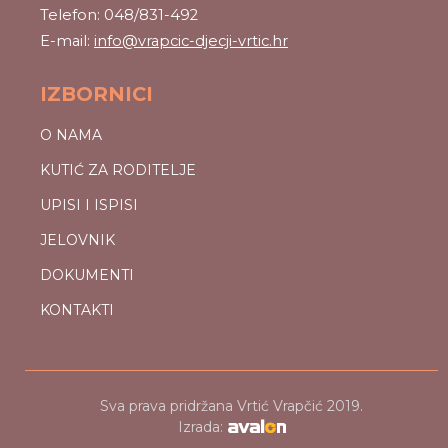
Telefon: 048/831-492
E-mail:
info@vrapcic-djecji-vrtic.hr
IZBORNICI
O NAMA
KUTIĆ ZA RODITELJE
UPISI I ISPISI
JELOVNIK
DOKUMENTI
KONTAKTI
Sva prava pridržana Vrtić Vrapčić 2019.
Izrada: