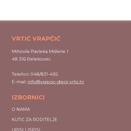
VRTIĆ VRAPČIĆ
Mihovila Pavleka Miškine 1
48 316 Đelekovec
Telefon: 048/831-492
E-mail:
info@vrapcic-djecji-vrtic.hr
IZBORNICI
O NAMA
KUTIĆ ZA RODITELJE
UPISI I ISPISI