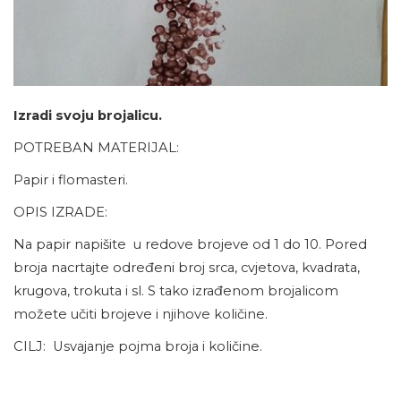
Izradi svoju brojalicu.
POTREBAN MATERIJAL:
Papir i flomasteri.
OPIS IZRADE:
Na papir napišite u redove brojeve od 1 do 10. Pored
broja nacrtajte određeni broj srca, cvjetova, kvadrata,
krugova, trokuta i sl. S tako izrađenom brojalicom
možete učiti brojeve i njihove količine.
CILJ: Usvajanje pojma broja i količine.