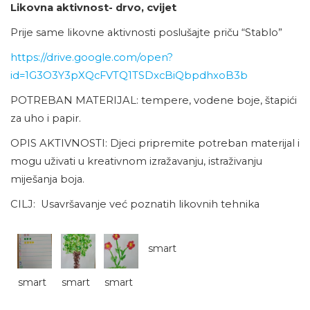
Likovna aktivnost- drvo, cvijet
Prije same likovne aktivnosti poslušajte priču “Stablo”
https://drive.google.com/open?
id=1G3O3Y3pXQcFVTQ1TSDxcBiQbpdhxoB3b
POTREBAN MATERIJAL: tempere, vodene boje, štapići
za uho i papir.
OPIS AKTIVNOSTI: Djeci pripremite potreban materijal i
mogu uživati u kreativnom izražavanju, istraživanju
miješanja boja.
CILJ: Usavršavanje već poznatih likovnih tehnika
smart
smart
smart
smart