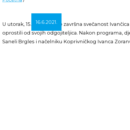
16.6.2021.
U utorak, 15.6. održana je završna svečanost Ivančic
oprostili od svojih odgojiteljica. Nakon programa, d
Saneli Brgles i načelniku Koprivničkog Ivanca Zoran