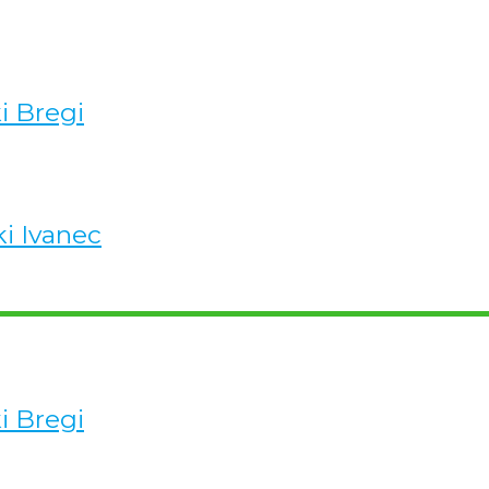
ki Bregi
ki Ivanec
ki Bregi