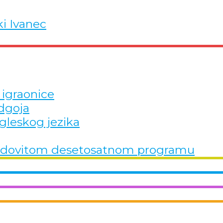
ki Ivanec
 igraonice
dgoja
gleskog jezika
u redovitom desetosatnom programu