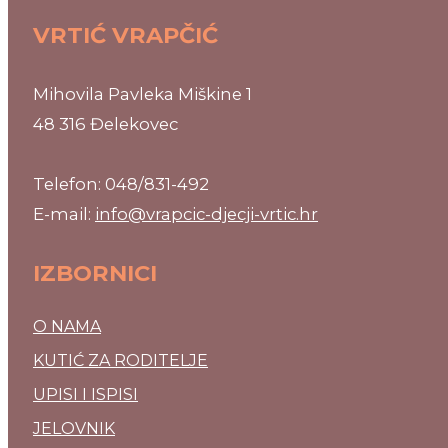
VRTIĆ VRAPČIĆ
Mihovila Pavleka Miškine 1
48 316 Đelekovec
Telefon: 048/831-492
E-mail:
info@vrapcic-djecji-vrtic.hr
IZBORNICI
O NAMA
KUTIĆ ZA RODITELJE
UPISI I ISPISI
JELOVNIK