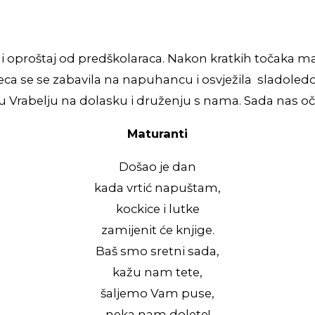
a i oproštaj od predškolaraca. Nakon kratkih točaka ma
jeca se se zabavila na napuhancu i osvježila sladoled
u Vrabelju na dolasku i druženju s nama. Sada nas oče
Maturanti
Došao je dan
kada vrtić napuštam,
kockice i lutke
zamijenit će knjige.
Baš smo sretni sada,
kažu nam tete,
šaljemo Vam puse,
neka nam dolete!