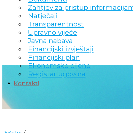
Zahtjev za pristup informacija
Natječaji
Transparentnost
Upravno vijeće
Javna nabava
Financijski izvještaji
Financijski plan
Ekonomske cijene
Registar ugovora
Kontakti
Početna
/