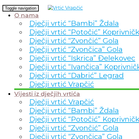
Toggle navigation
O nama
Dječji vrtić “Bambi” Ždala
Dječji vrtić “Potočić” Koprivnič
Dječji vrtić “Zvončić” Gola
Dječji vrtić “Zvončica” Gola
Dječji vrtić “Iskrica” Đelekovec
Dječji vrtić “Ivančica” Koprivnič
Dječji vrtić “Dabrić” Legrad
Dječji vrtić Vrapčić
Vijesti iz dječjih vrtića
Dječji vrtić Vrapčić
Dječji vrtić “Bambi” Ždala
Dječji vrtić “Potočić” Koprivnič
Dječji vrtić “Zvončić” Gola
Dječji vrtić “Zvončica” Gola