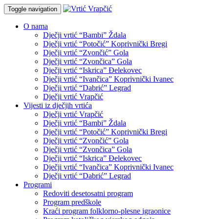
Toggle navigation
O nama
Dječji vrtić “Bambi” Ždala
Dječji vrtić “Potočić” Koprivnički Bregi
Dječji vrtić “Zvončić” Gola
Dječji vrtić “Zvončica” Gola
Dječji vrtić “Iskrica” Đelekovec
Dječji vrtić “Ivančica” Koprivnički Ivanec
Dječji vrtić “Dabrić” Legrad
Dječji vrtić Vrapčić
Vijesti iz dječjih vrtića
Dječji vrtić Vrapčić
Dječji vrtić “Bambi” Ždala
Dječji vrtić “Potočić” Koprivnički Bregi
Dječji vrtić “Zvončić” Gola
Dječji vrtić “Zvončica” Gola
Dječji vrtić “Iskrica” Đelekovec
Dječji vrtić “Ivančica” Koprivnički Ivanec
Dječji vrtić “Dabrić” Legrad
Programi
Redoviti desetosatni program
Program predškole
Kraći program folklorno-plesne igraonice