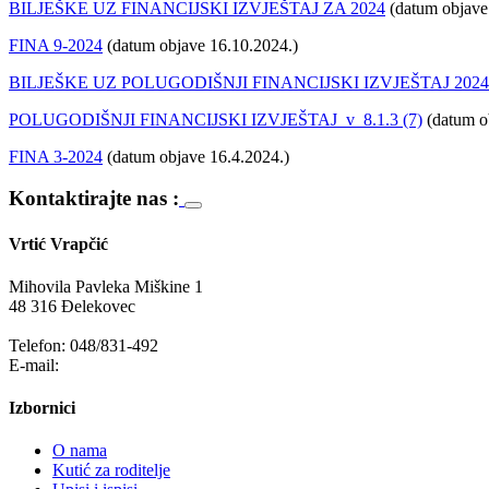
BILJEŠKE UZ FINANCIJSKI IZVJEŠTAJ ZA 2024
(datum objave
FINA 9-2024
(datum objave 16.10.2024.)
BILJEŠKE UZ POLUGODIŠNJI FINANCIJSKI IZVJEŠTAJ 2024.
POLUGODIŠNJI FINANCIJSKI IZVJEŠTAJ_v_8.1.3 (7)
(datum o
FINA 3-2024
(datum objave 16.4.2024.)
Kontaktirajte nas :
Vrtić Vrapčić
Mihovila Pavleka Miškine 1
48 316 Đelekovec
Telefon: 048/831-492
E-mail:
info@vrapcic-djecji-vrtic.hr
Izbornici
O nama
Kutić za roditelje