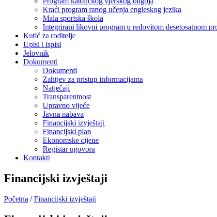
Program katoličkog vjerskog odgoja
Kraći program ranog učenja engleskog jezika
Mala sportska škola
Integrirani likovni program u redovitom desetosatnom p
Kutić za roditelje
Upisi i ispisi
Jelovnik
Dokumenti
Dokumenti
Zahtjev za pristup informacijama
Natječaji
Transparentnost
Upravno vijeće
Javna nabava
Financijski izvještaji
Financijski plan
Ekonomske cijene
Registar ugovora
Kontakti
Financijski izvještaji
Početna
/
Financijski izvještaji