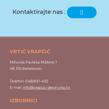
Kontaktirajte nas :
VRTIĆ VRAPČIĆ
Mihovila Pavleka Miškine 1
48 316 Đelekovec
Telefon: 048/831-492
E-mail:
info@vrapcic-djecji-vrtic.hr
IZBORNICI