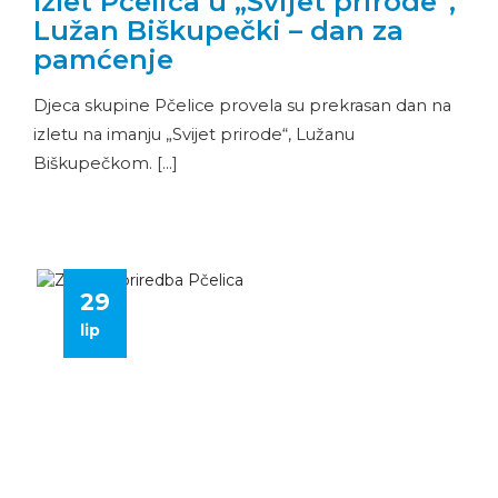
Izlet Pčelica u „Svijet prirode“,
Lužan Biškupečki – dan za
pamćenje
Djeca skupine Pčelice provela su prekrasan dan na
izletu na imanju „Svijet prirode“, Lužanu
Biškupečkom. […]
29
lip