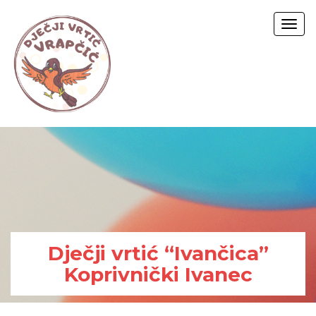
Togg
navig
Dječji vrtić “Ivančica”
Koprivnički Ivanec