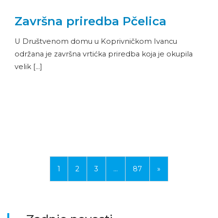
Završna priredba Pčelica
U Društvenom domu u Koprivničkom Ivancu
održana je završna vrtićka priredba koja je okupila
velik […]
1
2
3
…
87
»