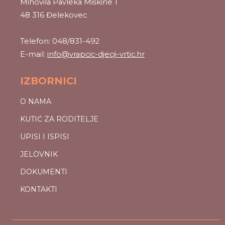
Mihovila Pavleka Miškine 1
48 316 Đelekovec
Telefon: 048/831-492
E-mail:
info@vrapcic-djecji-vrtic.hr
IZBORNICI
O NAMA
KUTIĆ ZA RODITELJE
UPISI I ISPISI
JELOVNIK
DOKUMENTI
KONTAKTI