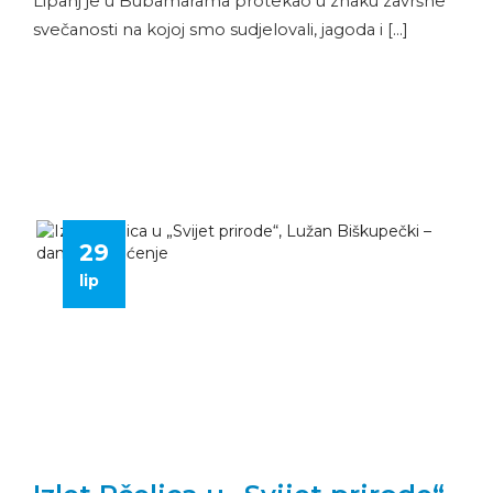
Lipanj je u Bubamarama protekao u znaku završne
svečanosti na kojoj smo sudjelovali, jagoda i […]
29
lip