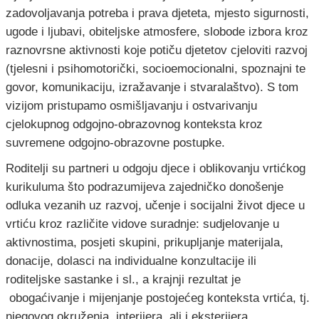
zadovoljavanja potreba i prava djeteta, mjesto sigurnosti,
ugode i ljubavi, obiteljske atmosfere, slobode izbora kroz
raznovrsne aktivnosti koje potiču djetetov cjeloviti razvoj
(tjelesni i psihomotorički, socioemocionalni, spoznajni te
govor, komunikaciju, izražavanje i stvaralaštvo). S tom
vizijom pristupamo osmišljavanju i ostvarivanju
cjelokupnog odgojno-obrazovnog konteksta kroz
suvremene odgojno-obrazovne postupke.
Roditelji su partneri u odgoju djece i oblikovanju vrtićkog
kurikuluma što podrazumijeva zajedničko donošenje
odluka vezanih uz razvoj, učenje i socijalni život djece u
vrtiću kroz različite vidove suradnje: sudjelovanje u
aktivnostima, posjeti skupini, prikupljanje materijala,
donacije, dolasci na individualne konzultacije ili
roditeljske sastanke i sl., a krajnji rezultat je
obogaćivanje i mijenjanje postojećeg konteksta vrtića, tj.
njegovog okruženja, interijera, ali i eksterijera.