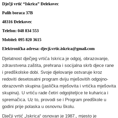
Dječji vrtić “Iskrica” Đelekovec
Palih boraca 37B
48316 Đelekovec
Telefon: 048 834 553
Mobitel: 095 820 3615
Elektronička adresa: djecji.vrtic.iskrica@gmail.com
Djelatnost dječjeg vrtića Iskrica je odgoj, obrazovanje,
zdravstvena zaštita, prehrana i socijalna skrb djece rane
i predškolske dobi. Svoje djelovanje ostvaruje kroz
redoviti desetosatni program dviju mješovitih odgojno-
obrazovnih skupina (jaslička mješovita i vrtićka mješovita
skupina). U vrtiću rade četiri odgojiteljice te kuharica i
spremačica. Uz to, provodi se i Program predškole u
godini prije polaska u osnovnu školu.
Dječji vrtić „Iskrica“ osnovan je 1987., mjesto je