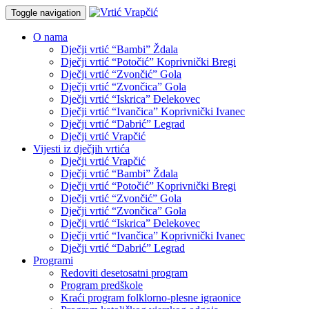
Toggle navigation
O nama
Dječji vrtić “Bambi” Ždala
Dječji vrtić “Potočić” Koprivnički Bregi
Dječji vrtić “Zvončić” Gola
Dječji vrtić “Zvončica” Gola
Dječji vrtić “Iskrica” Đelekovec
Dječji vrtić “Ivančica” Koprivnički Ivanec
Dječji vrtić “Dabrić” Legrad
Dječji vrtić Vrapčić
Vijesti iz dječjih vrtića
Dječji vrtić Vrapčić
Dječji vrtić “Bambi” Ždala
Dječji vrtić “Potočić” Koprivnički Bregi
Dječji vrtić “Zvončić” Gola
Dječji vrtić “Zvončica” Gola
Dječji vrtić “Iskrica” Đelekovec
Dječji vrtić “Ivančica” Koprivnički Ivanec
Dječji vrtić “Dabrić” Legrad
Programi
Redoviti desetosatni program
Program predškole
Kraći program folklorno-plesne igraonice