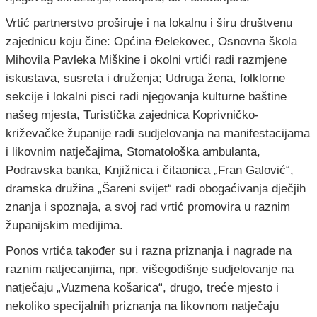
Vrtić partnerstvo proširuje i na lokalnu i širu društvenu
zajednicu koju čine: Općina Đelekovec, Osnovna škola
Mihovila Pavleka Miškine i okolni vrtići radi razmjene
iskustava, susreta i druženja; Udruga žena, folklorne
sekcije i lokalni pisci radi njegovanja kulturne baštine
našeg mjesta, Turistička zajednica Koprivničko-
križevačke županije radi sudjelovanja na manifestacijama
i likovnim natječajima, Stomatološka ambulanta,
Podravska banka, Knjižnica i čitaonica „Fran Galović“,
dramska družina „Šareni svijet“ radi obogaćivanja dječjih
znanja i spoznaja, a svoj rad vrtić promovira u raznim
županijskim medijima.
Ponos vrtića također su i razna priznanja i nagrade na
raznim natjecanjima, npr. višegodišnje sudjelovanje na
natječaju „Vuzmena košarica“, drugo, treće mjesto i
nekoliko specijalnih priznanja na likovnom natječaju