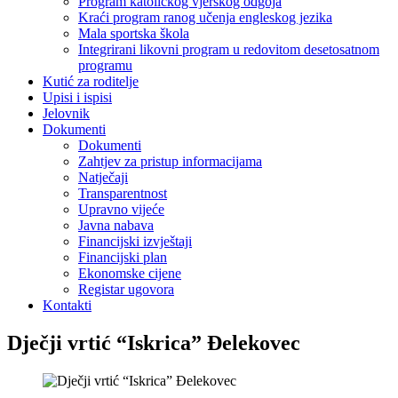
Program katoličkog vjerskog odgoja
Kraći program ranog učenja engleskog jezika
Mala sportska škola
Integrirani likovni program u redovitom desetosatnom
programu
Kutić za roditelje
Upisi i ispisi
Jelovnik
Dokumenti
Dokumenti
Zahtjev za pristup informacijama
Natječaji
Transparentnost
Upravno vijeće
Javna nabava
Financijski izvještaji
Financijski plan
Ekonomske cijene
Registar ugovora
Kontakti
Dječji vrtić “Iskrica” Đelekovec