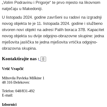
„Volim Podravinu i Prigorje“ te prvo mjesto na likovnom
natječaju u Makedoniji.
U listopadu 2024. godine završeni su radovi na izgradnji
novog objekta te je 11. listopada 2024. godine i službeno
otvoren novi objekt na adresi Palih boraca 37B. Kapacitet
novog objekta su dvije odgojno-obrazovne skupine: jedna
mješovita jaslička te jedna mješovita vrtićka odgojno-
obrazovna skupina.
Kontaktirajte nas :
Vrtić Vrapčić
Mihovila Pavleka Miškine 1
48 316 Đelekovec
Telefon: 048/831-492
E-mail:
info@vrapcic-djecji-vrtic.hr
Izbornici