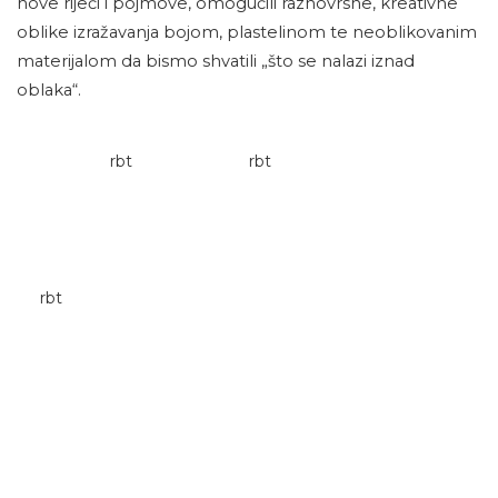
nove riječi i pojmove, omogućili raznovrsne, kreativne
oblike izražavanja bojom, plastelinom te neoblikovanim
materijalom da bismo shvatili „što se nalazi iznad
oblaka“.
rbt
rbt
rbt