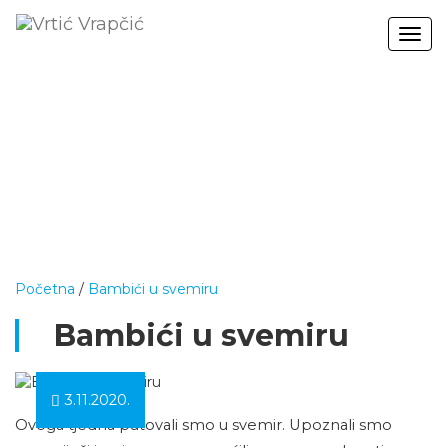
Togg
navig
Početna
/
Bambići u svemiru
Bambići u svemiru
3.11.2020.
Ovoga tjedna putovali smo u svemir. Upoznali smo