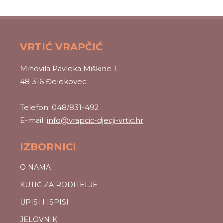
VRTIĆ VRAPČIĆ
Mihovila Pavleka Miškine 1
48 316 Đelekovec
Telefon: 048/831-492
E-mail:
info@vrapcic-djecji-vrtic.hr
IZBORNICI
O NAMA
KUTIĆ ZA RODITELJE
UPISI I ISPISI
JELOVNIK