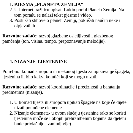
PJESMA „PLANETA ZEMLJA“
U Internet tražilicu upisati Lukin portal Planeta Zemlja. Na
tom portalu se nalazi tekst pjesme i video.
Poslušati stihove o planeti Zemlji, pokušati naučiti neke i
otpjevati ih.
Razvojne zadaće
: razvoj glazbene osjetljivosti i glazbenog
pamćenja (ton, visina, tempo, prepoznavanje melodije).
NIZANJE TJESTENINE
Potrebno: komad stiropora ili mekanog tijesta za upikavanje špageta,
tjestenina ili bilo kakvi kolutići koji se mogu nizati.
Razvojne zadaće
: razvoj koordinacije i preciznosti u baratanju
predmetima (nizanje).
U komad tijesta ili stiropora upikati špagete na koje će dijete
nizati ponuđene elemente.
Nizanje elemenata- u ovom slučaju tjestenine (ako se koristi
tjestenina može se i obojiti prehrambenim bojama da djetetu
bude privlačnije i zanimljivije).