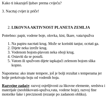
Kako ti iskazuješ ljubav prema cvijeću?
3. Nacrtaj cvijet iz priče!
LIKOVNA AKTIVNOST PLANETA ZEMLJA
Potrebno: papir, vodene boje, olovka, kist, škare, vata/spužva
Na papiru nacrtati krug. Može se koristiti tanjur, ocrtati ga.
Dijete neka izreže krug.
Vodenom bojom-plavom neka oboji krug.
Ostaviti da se posuši.
Vatom ili spužvom dijete tapkajući zelenom bojom slika
kopno.
Napomena: ako imate tempere, još je bolji rezultat s temperama jer
bolje prekrivaju boju od vodenih boja.
Razvojne zadaće
: razvoj osjetljivosti za likovne elemente, sredstva i
materijale (neoblikovani-spužva,vata, vodene boje), razvoj fine
motorike šake i preciznosti (rezanje po zadanom obliku).