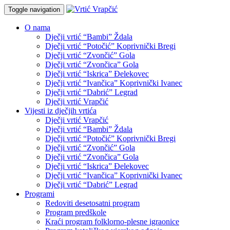
Toggle navigation
O nama
Dječji vrtić “Bambi” Ždala
Dječji vrtić “Potočić” Koprivnički Bregi
Dječji vrtić “Zvončić” Gola
Dječji vrtić “Zvončica” Gola
Dječji vrtić “Iskrica” Đelekovec
Dječji vrtić “Ivančica” Koprivnički Ivanec
Dječji vrtić “Dabrić” Legrad
Dječji vrtić Vrapčić
Vijesti iz dječjih vrtića
Dječji vrtić Vrapčić
Dječji vrtić “Bambi” Ždala
Dječji vrtić “Potočić” Koprivnički Bregi
Dječji vrtić “Zvončić” Gola
Dječji vrtić “Zvončica” Gola
Dječji vrtić “Iskrica” Đelekovec
Dječji vrtić “Ivančica” Koprivnički Ivanec
Dječji vrtić “Dabrić” Legrad
Programi
Redoviti desetosatni program
Program predškole
Kraći program folklorno-plesne igraonice