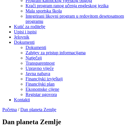
Program katoličkog vjerskog odgoja
Kraći program ranog učenja engleskog jezika
Mala sportska škola
Integrirani likovni program u redovitom desetosatnom
programu
Kutić za roditelje
Upisi i ispisi
Jelovnik
Dokumenti
Dokumenti
Zahtjev za pristup informacijama
Natječaji
Transparentnost
Upravno vijeće
Javna nabava
Financijski izvještaji
Financijski plan
Ekonomske cijene
Registar ugovora
Kontakti
Početna
/
Dan planeta Zemlje
Dan planeta Zemlje