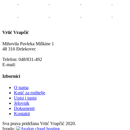
Vrtić Vrapčić
Mihovila Pavleka Miškine 1
48 316 Đelekovec
Telefon: 048/831-492
E-mail:
info@vrapcic-djecji-vrtic.hr
Izbornici
O nama
Kutić za roditelje
Upisi i ispisi
Jelovnik
Dokumenti
Kontakti
Sva prava pridržana Vrtić Vrapčić 2020.
Izrada: