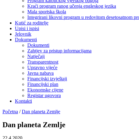
Program katoličkog vjerskog odgoja
Kraći program ranog učenja engleskog jezika
Mala sportska škola
Integrirani likovni program u redovitom desetosatnom p
Kutić za roditelje
Upisi i ispisi
Jelovnik
Dokumenti
Dokumenti
Zahtjev za pristup informacijama
Natječaji
Transparentnost
Upravno vijeće
Javna nabava
Financijski izvještaji
Financijski plan
Ekonomske cijene
Registar ugovora
Kontakti
Početna
/
Dan planeta Zemlje
Dan planeta Zemlje
22.4.2020.