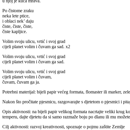
u njoj je kuća mrava.
Po čistome zraku
neka lete ptice,
i oblaci nek’ daju
čiste, čiste, čiste,
čiste kapljice.
Volim svoju ulicu, vrtić i svoj grad
cijeli planet volim i čuvam ga sad. x2
Volim svoju ulicu, vrtić i svoj grad
cijeli planet volim i čuvam ga sad.
Volim svoju ulicu, vrtić i svoj grad
cijeli planet volim i čuvam,
čuvam, čuvam ga ja.
Potrebni materijal: bijeli papir većeg formata, flomaster ili marker, zele
Nakon što pročitate pjesmicu, razgovarajte s djetetom o pjesmici i pitaj
Opis aktivnosti: na bijeli papir velikog formata nacrtajte veliki krug k
temperu, dajte djetetu da si samo razmaže boju po dlanu ili mu možete v
Cilj aktivnosti: razvoj kreativnosti, spoznaje o pojmu zaštite Zemlje