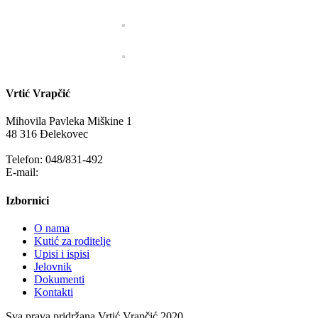
Vrtić Vrapčić
Mihovila Pavleka Miškine 1
48 316 Đelekovec
Telefon: 048/831-492
E-mail:
info@vrapcic-djecji-vrtic.hr
Izbornici
O nama
Kutić za roditelje
Upisi i ispisi
Jelovnik
Dokumenti
Kontakti
Sva prava pridržana Vrtić Vrapčić 2020.