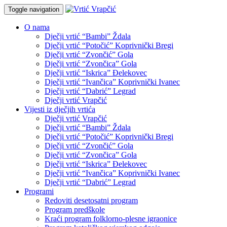
Toggle navigation
O nama
Dječji vrtić “Bambi” Ždala
Dječji vrtić “Potočić” Koprivnički Bregi
Dječji vrtić “Zvončić” Gola
Dječji vrtić “Zvončica” Gola
Dječji vrtić “Iskrica” Đelekovec
Dječji vrtić “Ivančica” Koprivnički Ivanec
Dječji vrtić “Dabrić” Legrad
Dječji vrtić Vrapčić
Vijesti iz dječjih vrtića
Dječji vrtić Vrapčić
Dječji vrtić “Bambi” Ždala
Dječji vrtić “Potočić” Koprivnički Bregi
Dječji vrtić “Zvončić” Gola
Dječji vrtić “Zvončica” Gola
Dječji vrtić “Iskrica” Đelekovec
Dječji vrtić “Ivančica” Koprivnički Ivanec
Dječji vrtić “Dabrić” Legrad
Programi
Redoviti desetosatni program
Program predškole
Kraći program folklorno-plesne igraonice