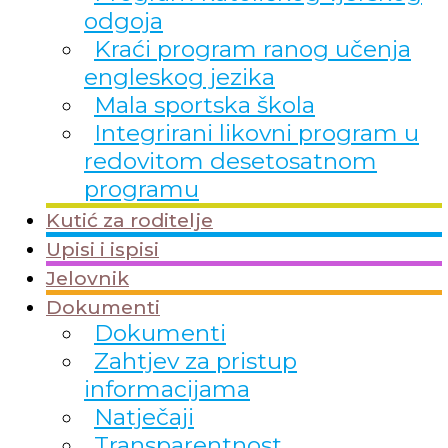
odgoja
Kraći program ranog učenja
engleskog jezika
Mala sportska škola
Integrirani likovni program u
redovitom desetosatnom
programu
Kutić za roditelje
Upisi i ispisi
Jelovnik
Dokumenti
Dokumenti
Zahtjev za pristup
informacijama
Natječaji
Transparentnost