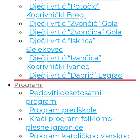
Dječji vrtić “Potočić”
Koprivnički Bregi
Dječji vrtić “Zvončić” Gola
Dječji vrtić “Zvončica” Gola
Dječji vrtić “Iskrica”
Đelekovec
Dječji vrtić “Ivančica”
Koprivnički Ivanec
Dječji vrtić “Dabrić” Legrad
Programi
Redoviti desetosatni
program
Program predškole
Kraći program folklorno-
plesne igraonice
Program katoličkog vjerskog