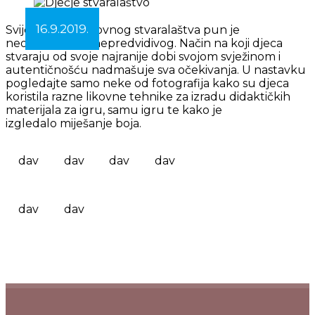
16.9.2019.
Svijet dječjeg likovnog stvaralaštva pun je
neočekivanog i nepredvidivog. Način na koji djeca
stvaraju od svoje najranije dobi svojom svježinom i
autentičnošću nadmašuje sva očekivanja. U nastavku
pogledajte samo neke od fotografija kako su djeca
koristila razne likovne tehnike za izradu didaktičkih
materijala za igru, samu igru te kako je
izgledalo miješanje boja.
dav
dav
dav
dav
dav
dav