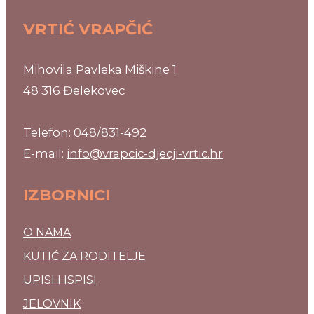
VRTIĆ VRAPČIĆ
Mihovila Pavleka Miškine 1
48 316 Đelekovec
Telefon: 048/831-492
E-mail:
info@vrapcic-djecji-vrtic.hr
IZBORNICI
O NAMA
KUTIĆ ZA RODITELJE
UPISI I ISPISI
JELOVNIK