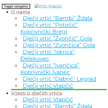
Toggle navigation
O nama
Dječji vrtić “Bambi” Ždala
Dječji vrtić “Potočić”
Koprivnički Bregi
Dječji vrtić “Zvončić” Gola
Dječji vrtić “Zvončica” Gola
Dječji vrtić “Iskrica”
Đelekovec
Dječji vrtić “Ivančica”
Koprivnički Ivanec
Dječji vrtić “Dabrić” Legrad
Dječji vrtić Vrapčić
Vijesti iz dječjih vrtića
Dječji vrtić Vrapčić
Dječji vrtić “Bambi” Ždala