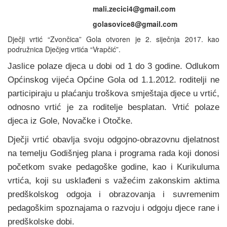
mali.zecici4@gmail.com
golasovice8@gmail.com
Dječji vrtić “Zvončica” Gola otvoren je 2. siječnja 2017. kao
podružnica Dječjeg vrtića “Vrapčić”.
Jaslice polaze djeca u dobi od 1 do 3 godine. Odlukom
Općinskog vijeća Općine Gola od 1.1.2012. roditelji ne
participiraju u plaćanju troškova smještaja djece u vrtić,
odnosno vrtić je za roditelje besplatan. Vrtić polaze
djeca iz Gole, Novačke i Otočke.
Dječji vrtić obavlja svoju odgojno-obrazovnu djelatnost
na temelju Godišnjeg plana i programa rada koji donosi
početkom svake pedagoške godine, kao i Kurikuluma
vrtića, koji su usklađeni s važećim zakonskim aktima
predškolskog odgoja i obrazovanja i suvremenim
pedagoškim spoznajama o razvoju i odgoju djece rane i
predškolske dobi.