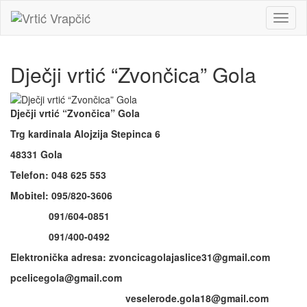
Toggl
naviga
Dječji vrtić “Zvončica” Gola
Dječji vrtić “Zvončica” Gola
Trg kardinala Alojzija Stepinca 6
48331 Gola
Telefon: 048 625 553
Mobitel: 095/820-3606
091/604-0851
091/400-0492
Elektronička adresa: zvoncicagolajaslice31@gmail.com
pcelicegola@gmail.com
veselerode.gola18@gmail.com