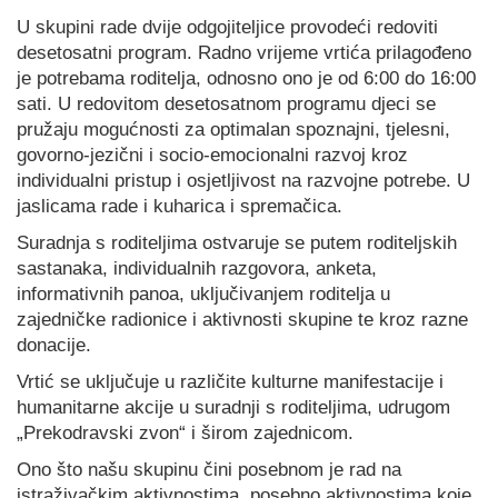
U skupini rade dvije odgojiteljice provodeći redoviti
desetosatni program. Radno vrijeme vrtića prilagođeno
je potrebama roditelja, odnosno ono je od 6:00 do 16:00
sati. U redovitom desetosatnom programu djeci se
pružaju mogućnosti za optimalan spoznajni, tjelesni,
govorno-jezični i socio-emocionalni razvoj kroz
individualni pristup i osjetljivost na razvojne potrebe. U
jaslicama rade i kuharica i spremačica.
Suradnja s roditeljima ostvaruje se putem roditeljskih
sastanaka, individualnih razgovora, anketa,
informativnih panoa, uključivanjem roditelja u
zajedničke radionice i aktivnosti skupine te kroz razne
donacije.
Vrtić se uključuje u različite kulturne manifestacije i
humanitarne akcije u suradnji s roditeljima, udrugom
„Prekodravski zvon“ i širom zajednicom.
Ono što našu skupinu čini posebnom je rad na
istraživačkim aktivnostima, posebno aktivnostima koje