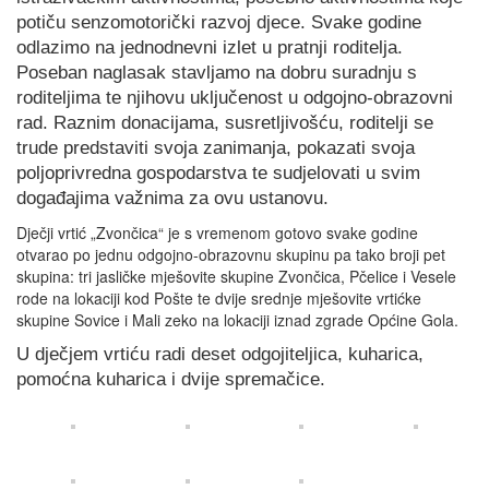
potiču senzomotorički razvoj djece. Svake godine
odlazimo na jednodnevni izlet u pratnji roditelja.
Poseban naglasak stavljamo na dobru suradnju s
roditeljima te njihovu uključenost u odgojno-obrazovni
rad. Raznim donacijama, susretljivošću, roditelji se
trude predstaviti svoja zanimanja, pokazati svoja
poljoprivredna gospodarstva te sudjelovati u svim
događajima važnima za ovu ustanovu.
Dječji vrtić „Zvončica“ je s vremenom gotovo svake godine
otvarao po jednu odgojno-obrazovnu skupinu pa tako broji pet
skupina: tri jasličke mješovite skupine Zvončica, Pčelice i Vesele
rode na lokaciji kod Pošte te dvije srednje mješovite vrtićke
skupine Sovice i Mali zeko na lokaciji iznad zgrade Općine Gola.
U dječjem vrtiću radi deset odgojiteljica, kuharica,
pomoćna kuharica i dvije spremačice.