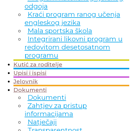
odgoja
Kraći program ranog učenja
engleskog jezika
Mala sportska škola
Integrirani likovni program u
redovitom desetosatnom
programu
Kutić za roditelje
Upisi i ispisi
Jelovnik
Dokumenti
Dokumenti
Zahtjev za pristup
informacijama
Natječaji
Transparentnost