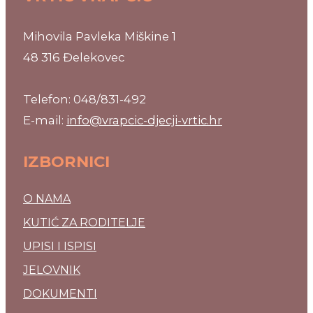
Mihovila Pavleka Miškine 1
48 316 Đelekovec
Telefon: 048/831-492
E-mail:
info@vrapcic-djecji-vrtic.hr
IZBORNICI
O NAMA
KUTIĆ ZA RODITELJE
UPISI I ISPISI
JELOVNIK
DOKUMENTI