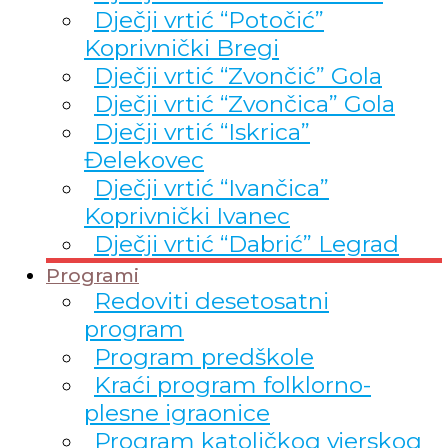
Dječji vrtić “Potočić”
Koprivnički Bregi
Dječji vrtić “Zvončić” Gola
Dječji vrtić “Zvončica” Gola
Dječji vrtić “Iskrica”
Đelekovec
Dječji vrtić “Ivančica”
Koprivnički Ivanec
Dječji vrtić “Dabrić” Legrad
Programi
Redoviti desetosatni
program
Program predškole
Kraći program folklorno-
plesne igraonice
Program katoličkog vjerskog