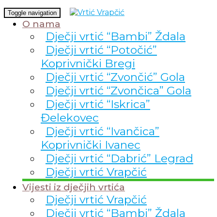
Toggle navigation
O nama
Dječji vrtić “Bambi” Ždala
Dječji vrtić “Potočić”
Koprivnički Bregi
Dječji vrtić “Zvončić” Gola
Dječji vrtić “Zvončica” Gola
Dječji vrtić “Iskrica”
Đelekovec
Dječji vrtić “Ivančica”
Koprivnički Ivanec
Dječji vrtić “Dabrić” Legrad
Dječji vrtić Vrapčić
Vijesti iz dječjih vrtića
Dječji vrtić Vrapčić
Dječji vrtić “Bambi” Ždala