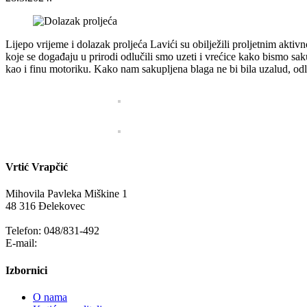
Lijepo vrijeme i dolazak proljeća Lavići su obilježili proljetnim aktiv
koje se događaju u prirodi odlučili smo uzeti i vrećice kako bismo sak
kao i finu motoriku. Kako nam sakupljena blaga ne bi bila uzalud, odlu
Vrtić Vrapčić
Mihovila Pavleka Miškine 1
48 316 Đelekovec
Telefon: 048/831-492
E-mail:
info@vrapcic-djecji-vrtic.hr
Izbornici
O nama