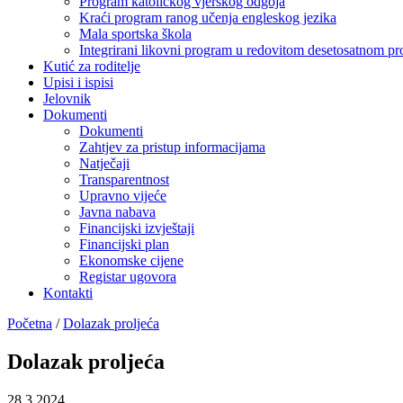
Program katoličkog vjerskog odgoja
Kraći program ranog učenja engleskog jezika
Mala sportska škola
Integrirani likovni program u redovitom desetosatnom p
Kutić za roditelje
Upisi i ispisi
Jelovnik
Dokumenti
Dokumenti
Zahtjev za pristup informacijama
Natječaji
Transparentnost
Upravno vijeće
Javna nabava
Financijski izvještaji
Financijski plan
Ekonomske cijene
Registar ugovora
Kontakti
Početna
/
Dolazak proljeća
Dolazak proljeća
28.3.2024.