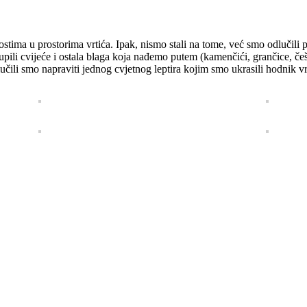
nostima u prostorima vrtića. Ipak, nismo stali na tome, već smo odlučili
upili cvijeće i ostala blaga koja nađemo putem (kamenčići, grančice, češe
čili smo napraviti jednog cvjetnog leptira kojim smo ukrasili hodnik vr