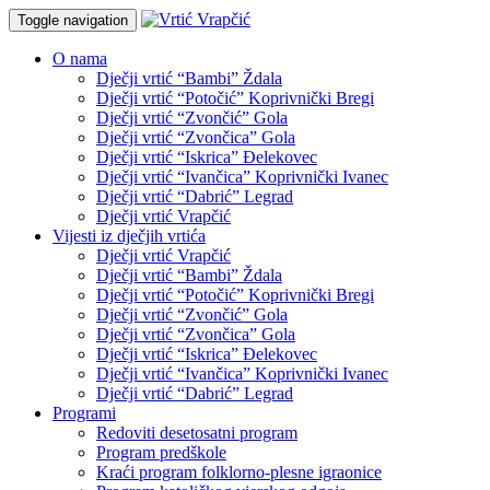
Toggle navigation
O nama
Dječji vrtić “Bambi” Ždala
Dječji vrtić “Potočić” Koprivnički Bregi
Dječji vrtić “Zvončić” Gola
Dječji vrtić “Zvončica” Gola
Dječji vrtić “Iskrica” Đelekovec
Dječji vrtić “Ivančica” Koprivnički Ivanec
Dječji vrtić “Dabrić” Legrad
Dječji vrtić Vrapčić
Vijesti iz dječjih vrtića
Dječji vrtić Vrapčić
Dječji vrtić “Bambi” Ždala
Dječji vrtić “Potočić” Koprivnički Bregi
Dječji vrtić “Zvončić” Gola
Dječji vrtić “Zvončica” Gola
Dječji vrtić “Iskrica” Đelekovec
Dječji vrtić “Ivančica” Koprivnički Ivanec
Dječji vrtić “Dabrić” Legrad
Programi
Redoviti desetosatni program
Program predškole
Kraći program folklorno-plesne igraonice