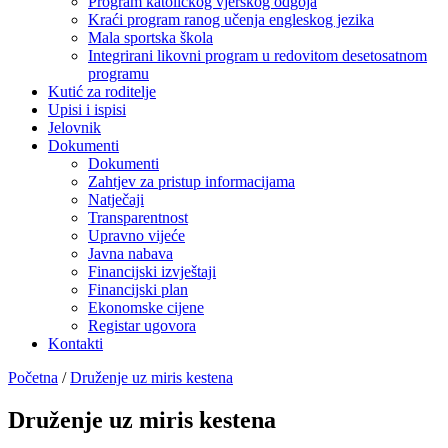
Program katoličkog vjerskog odgoja
Kraći program ranog učenja engleskog jezika
Mala sportska škola
Integrirani likovni program u redovitom desetosatnom
programu
Kutić za roditelje
Upisi i ispisi
Jelovnik
Dokumenti
Dokumenti
Zahtjev za pristup informacijama
Natječaji
Transparentnost
Upravno vijeće
Javna nabava
Financijski izvještaji
Financijski plan
Ekonomske cijene
Registar ugovora
Kontakti
Početna
/
Druženje uz miris kestena
Druženje uz miris kestena