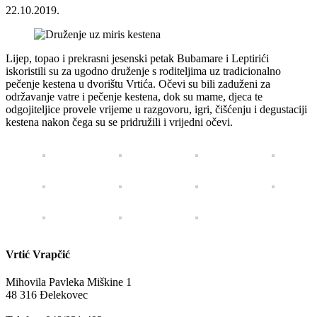
22.10.2019.
Lijep, topao i prekrasni jesenski petak Bubamare i Leptirići
iskoristili su za ugodno druženje s roditeljima uz tradicionalno
pečenje kestena u dvorištu Vrtića. Očevi su bili zaduženi za
održavanje vatre i pečenje kestena, dok su mame, djeca te
odgojiteljice provele vrijeme u razgovoru, igri, čišćenju i degustaciji
kestena nakon čega su se pridružili i vrijedni očevi.
Vrtić Vrapčić
Mihovila Pavleka Miškine 1
48 316 Đelekovec