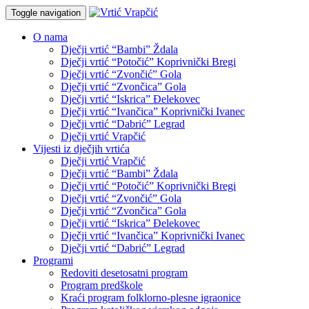
Toggle navigation
O nama
Dječji vrtić “Bambi” Ždala
Dječji vrtić “Potočić” Koprivnički Bregi
Dječji vrtić “Zvončić” Gola
Dječji vrtić “Zvončica” Gola
Dječji vrtić “Iskrica” Đelekovec
Dječji vrtić “Ivančica” Koprivnički Ivanec
Dječji vrtić “Dabrić” Legrad
Dječji vrtić Vrapčić
Vijesti iz dječjih vrtića
Dječji vrtić Vrapčić
Dječji vrtić “Bambi” Ždala
Dječji vrtić “Potočić” Koprivnički Bregi
Dječji vrtić “Zvončić” Gola
Dječji vrtić “Zvončica” Gola
Dječji vrtić “Iskrica” Đelekovec
Dječji vrtić “Ivančica” Koprivnički Ivanec
Dječji vrtić “Dabrić” Legrad
Programi
Redoviti desetosatni program
Program predškole
Kraći program folklorno-plesne igraonice