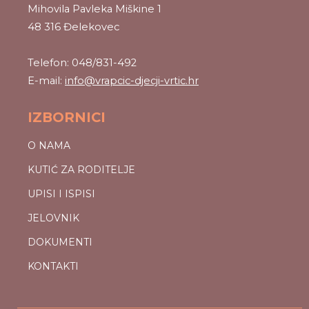
Mihovila Pavleka Miškine 1
48 316 Đelekovec
Telefon: 048/831-492
E-mail:
info@vrapcic-djecji-vrtic.hr
IZBORNICI
O NAMA
KUTIĆ ZA RODITELJE
UPISI I ISPISI
JELOVNIK
DOKUMENTI
KONTAKTI