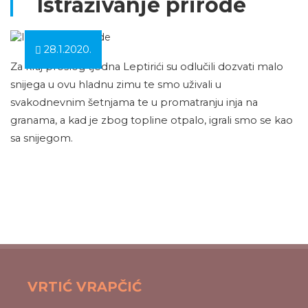
Istraživanje prirode
28.1.2020.
Za kraj prošlog tjedna Leptirići su odlučili dozvati malo
snijega u ovu hladnu zimu te smo uživali u
svakodnevnim šetnjama te u promatranju inja na
granama, a kad je zbog topline otpalo, igrali smo se kao
sa snijegom.
VRTIĆ VRAPČIĆ