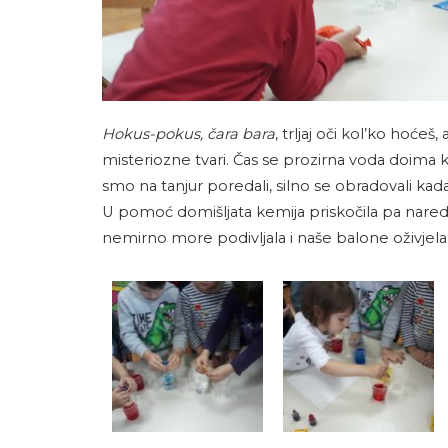
Hokus-pokus, čara bara
, trljaj oči kol’ko hoć
misteriozne tvari. Čas se prozirna voda doima 
smo na tanjur poredali, silno se obradovali ka
U pomoć domišljata kemija priskočila pa naredi
nemirno more podivljala i naše balone oživjela