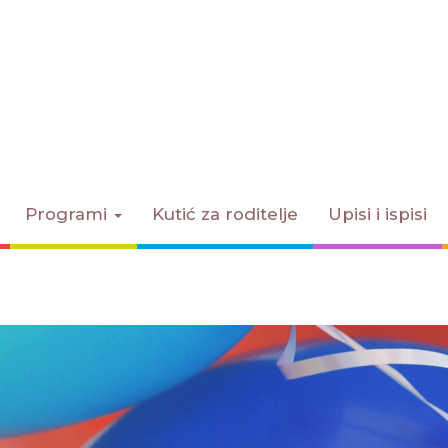
Programi
Kutić za roditelje
Upisi i ispisi