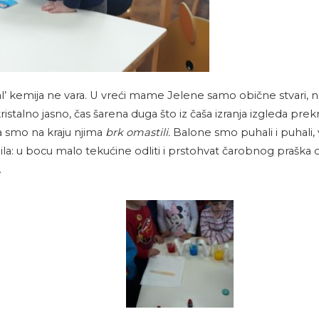
eš, al’ kemija ne vara. U vreći mame Jelene samo obične stvari,
kristalno jasno, čas šarena duga što iz čaša izranja izgleda 
da smo na kraju njima
brk omastili.
Balone smo puhali i puhali, 
la: u bocu malo tekućine odliti i prstohvat čarobnog praška 
.