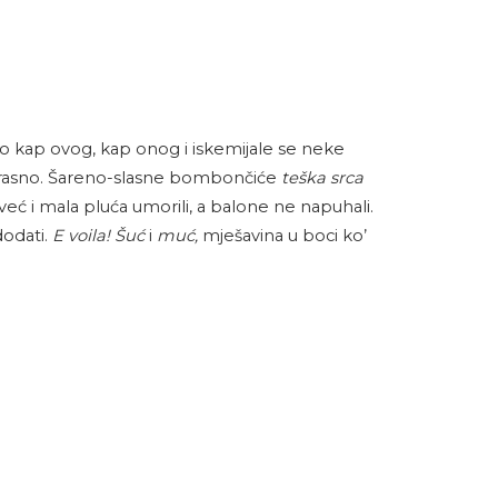
 no kap ovog, kap onog i iskemijale se neke
prekrasno. Šareno-slasne bombončiće
teška srca
već i mala pluća umorili, a balone ne napuhali.
dodati.
E voila! Šuć
i
muć,
mješavina u boci ko’