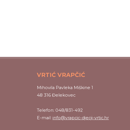
VRTIĆ VRAPČIĆ
Mihovila Pavleka Miškine 1
48 316 Đelekovec
Telefon: 048/831-492
E-mail:
info@vrapcic-djecji-vrtic.hr