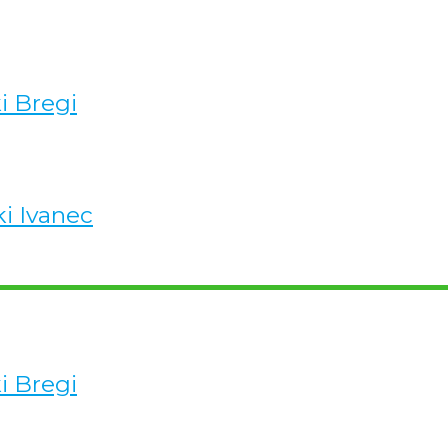
ki Bregi
ki Ivanec
ki Bregi