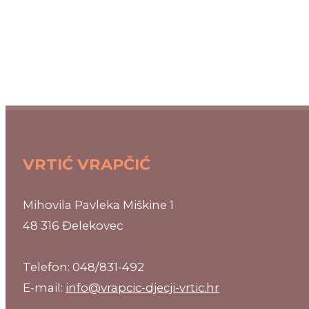
VRTIĆ VRAPČIĆ
Mihovila Pavleka Miškine 1
48 316 Đelekovec
Telefon: 048/831-492
E-mail:
info@vrapcic-djecji-vrtic.hr