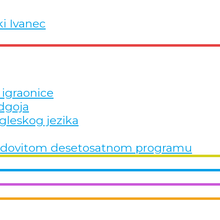
ki Ivanec
 igraonice
dgoja
gleskog jezika
u redovitom desetosatnom programu