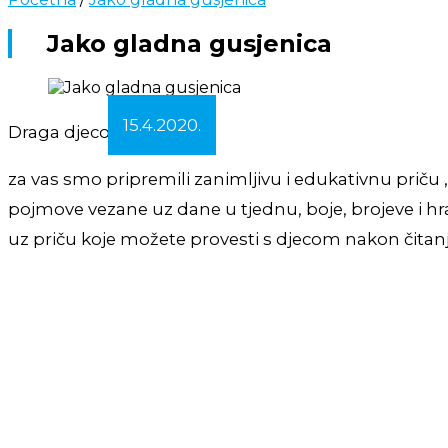
Jako gladna gusjenica
15.4.2020.
Draga djeco i roditelji,
za vas smo pripremili zanimljivu i edukativnu priču 
pojmove vezane uz dane u tjednu, boje, brojeve i hr
uz priču koje možete provesti s djecom nakon čitanj