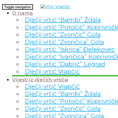
Toggle navigation
O nama
Dječji vrtić “Bambi” Ždala
Dječji vrtić “Potočić” Koprivnič
Dječji vrtić “Zvončić” Gola
Dječji vrtić “Zvončica” Gola
Dječji vrtić “Iskrica” Đelekovec
Dječji vrtić “Ivančica” Koprivnič
Dječji vrtić “Dabrić” Legrad
Dječji vrtić Vrapčić
Vijesti iz dječjih vrtića
Dječji vrtić Vrapčić
Dječji vrtić “Bambi” Ždala
Dječji vrtić “Potočić” Koprivnič
Dječji vrtić “Zvončić” Gola
Dječji vrtić “Zvončica” Gola