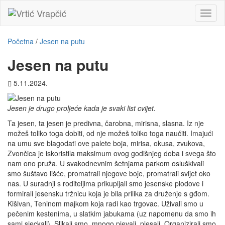
Toggl
naviga
Početna
/
Jesen na putu
Jesen na putu
5.11.2024.
Jesen je drugo proljeće kada je svaki list cvijet.
Ta jesen, ta jesen je predivna, čarobna, mirisna, slasna. Iz nje
možeš toliko toga dobiti, od nje možeš toliko toga naučiti. Imajući
na umu sve blagodati ove palete boja, mirisa, okusa, zvukova,
Zvončica je iskoristila maksimum ovog godišnjeg doba i svega što
nam ono pruža. U svakodnevnim šetnjama parkom osluškivali
smo šuštavo lišće, promatrali njegove boje, promatrali svijet oko
nas. U suradnji s roditeljima prikupljali smo jesenske plodove i
formirali jesensku tržnicu koja je bila prilika za druženje s gđom.
Kišivan, Teninom majkom koja radi kao trgovac. Uživali smo u
pečenim kestenima, u slatkim jabukama (uz napomenu da smo ih
sami sjeckali). Slikali smo, mnogo pjevali, plesali. Organizirali smo