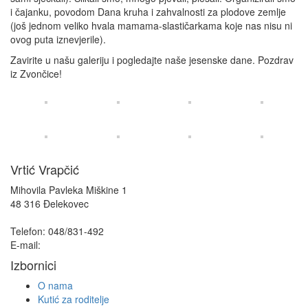
i čajanku, povodom Dana kruha i zahvalnosti za plodove zemlje
(još jednom veliko hvala mamama-slastičarkama koje nas nisu ni
ovog puta iznevjerile).
Zavirite u našu galeriju i pogledajte naše jesenske dane. Pozdrav
iz Zvončice!
Vrtić Vrapčić
Mihovila Pavleka Miškine 1
48 316 Đelekovec
Telefon: 048/831-492
E-mail:
info@vrapcic-djecji-vrtic.hr
Izbornici
O nama
Kutić za roditelje