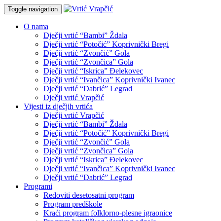
Toggle navigation
O nama
Dječji vrtić “Bambi” Ždala
Dječji vrtić “Potočić” Koprivnički Bregi
Dječji vrtić “Zvončić” Gola
Dječji vrtić “Zvončica” Gola
Dječji vrtić “Iskrica” Đelekovec
Dječji vrtić “Ivančica” Koprivnički Ivanec
Dječji vrtić “Dabrić” Legrad
Dječji vrtić Vrapčić
Vijesti iz dječjih vrtića
Dječji vrtić Vrapčić
Dječji vrtić “Bambi” Ždala
Dječji vrtić “Potočić” Koprivnički Bregi
Dječji vrtić “Zvončić” Gola
Dječji vrtić “Zvončica” Gola
Dječji vrtić “Iskrica” Đelekovec
Dječji vrtić “Ivančica” Koprivnički Ivanec
Dječji vrtić “Dabrić” Legrad
Programi
Redoviti desetosatni program
Program predškole
Kraći program folklorno-plesne igraonice