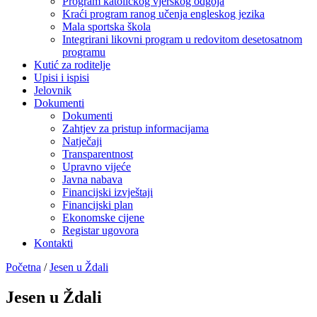
Program katoličkog vjerskog odgoja
Kraći program ranog učenja engleskog jezika
Mala sportska škola
Integrirani likovni program u redovitom desetosatnom
programu
Kutić za roditelje
Upisi i ispisi
Jelovnik
Dokumenti
Dokumenti
Zahtjev za pristup informacijama
Natječaji
Transparentnost
Upravno vijeće
Javna nabava
Financijski izvještaji
Financijski plan
Ekonomske cijene
Registar ugovora
Kontakti
Početna
/
Jesen u Ždali
Jesen u Ždali