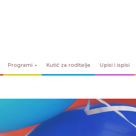
Programi
Kutić za roditelje
Upisi i ispisi