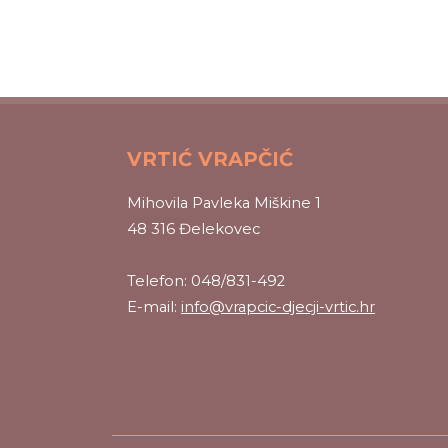
VRTIĆ VRAPČIĆ
Mihovila Pavleka Miškine 1
48 316 Đelekovec
Telefon: 048/831-492
E-mail:
info@vrapcic-djecji-vrtic.hr