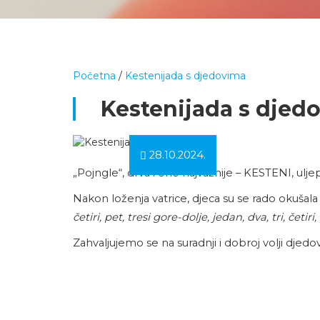
Početna
/
Kestenijada s djedovima
Kestenijada s djed
28.10.2024.
„Pojngle“, drva i ono najvažnije – KESTENI, ulje
Nakon loženja vatrice, djeca su se rado okuša
četiri, pet, tresi gore-dolje, jedan, dva, tri, četiri
Zahvaljujemo se na suradnji i dobroj volji djedo