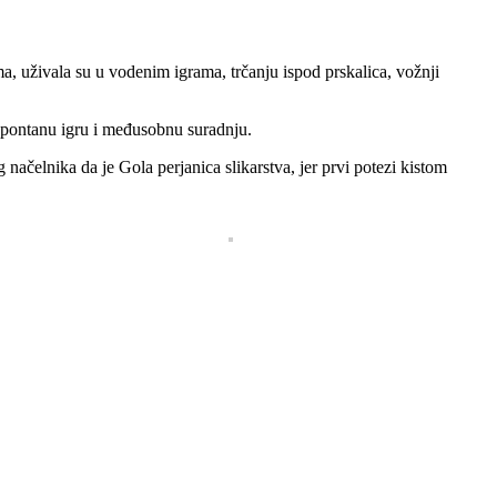
nama, uživala su u vodenim igrama, trčanju ispod prskalica, vožnji
z spontanu igru i međusobnu suradnju.
 načelnika da je Gola perjanica slikarstva, jer prvi potezi kistom