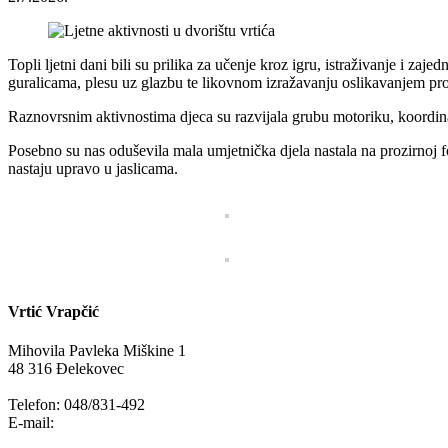
Topli ljetni dani bili su prilika za učenje kroz igru, istraživanje i za
guralicama, plesu uz glazbu te likovnom izražavanju oslikavanjem proz
Raznovrsnim aktivnostima djeca su razvijala grubu motoriku, koordinac
Posebno su nas oduševila mala umjetnička djela nastala na prozirnoj fol
nastaju upravo u jaslicama.
Vrtić Vrapčić
Mihovila Pavleka Miškine 1
48 316 Đelekovec
Telefon: 048/831-492
E-mail:
info@vrapcic-djecji-vrtic.hr