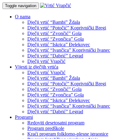
Toggle navigation
O nama
Dječji vrtić “Bambi” Ždala
Dječji vrtić “Potočić” Koprivnički Bregi
Dječji vrtić “Zvončić” Gola
Dječji vrtić “Zvončica” Gola
Dječji vrtić “Iskrica” Đelekovec
Dječji vrtić “Ivančica” Koprivnički Ivanec
Dječji vrtić “Dabrić” Legrad
Dječji vrtić Vrapčić
Vijesti iz dječjih vrtića
Dječji vrtić Vrapčić
Dječji vrtić “Bambi” Ždala
Dječji vrtić “Potočić” Koprivnički Bregi
Dječji vrtić “Zvončić” Gola
Dječji vrtić “Zvončica” Gola
Dječji vrtić “Iskrica” Đelekovec
Dječji vrtić “Ivančica” Koprivnički Ivanec
Dječji vrtić “Dabrić” Legrad
Programi
Redoviti desetosatni program
Program predškole
Kraći program folklorno-plesne igraonice