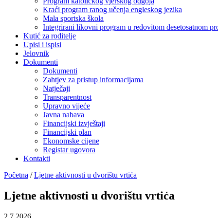
Program katoličkog vjerskog odgoja
Kraći program ranog učenja engleskog jezika
Mala sportska škola
Integrirani likovni program u redovitom desetosatnom p
Kutić za roditelje
Upisi i ispisi
Jelovnik
Dokumenti
Dokumenti
Zahtjev za pristup informacijama
Natječaji
Transparentnost
Upravno vijeće
Javna nabava
Financijski izvještaji
Financijski plan
Ekonomske cijene
Registar ugovora
Kontakti
Početna
/
Ljetne aktivnosti u dvorištu vrtića
Ljetne aktivnosti u dvorištu vrtića
2.7.2026.