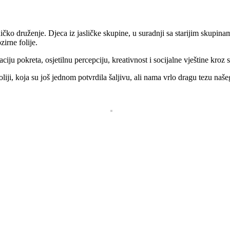
jedničko druženje. Djeca iz jasličke skupine, u suradnji sa starijim skupi
irne folije.
iju pokreta, osjetilnu percepciju, kreativnost i socijalne vještine kro
iji, koja su još jednom potvrdila šaljivu, ali nama vrlo dragu tezu našeg