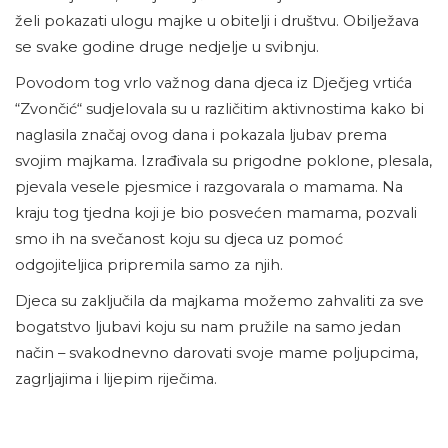
želi pokazati ulogu majke u obitelji i društvu. Obilježava
se svake godine druge nedjelje u svibnju.
Povodom tog vrlo važnog dana djeca iz Dječjeg vrtića
“Zvončić“ sudjelovala su u različitim aktivnostima kako bi
naglasila značaj ovog dana i pokazala ljubav prema
svojim majkama. Izrađivala su prigodne poklone, plesala,
pjevala vesele pjesmice i razgovarala o mamama. Na
kraju tog tjedna koji je bio posvećen mamama, pozvali
smo ih na svečanost koju su djeca uz pomoć
odgojiteljica pripremila samo za njih.
Djeca su zaključila da majkama možemo zahvaliti za sve
bogatstvo ljubavi koju su nam pružile na samo jedan
način – svakodnevno darovati svoje mame poljupcima,
zagrljajima i lijepim riječima.