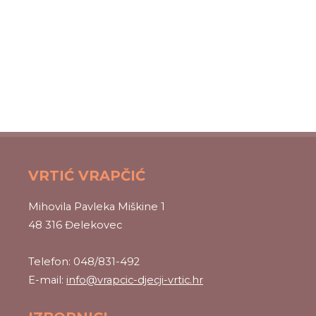
VRTIĆ VRAPČIĆ
Mihovila Pavleka Miškine 1
48 316 Đelekovec
Telefon: 048/831-492
E-mail:
info@vrapcic-djecji-vrtic.hr