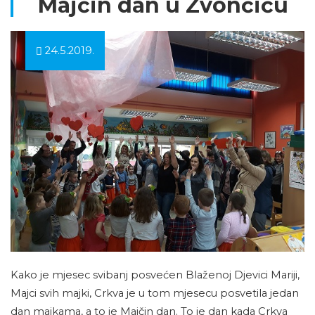
Majčin dan u Zvončiću
24.5.2019.
Kako je mjesec svibanj posvećen Blaženoj Djevici Mariji,
Majci svih majki, Crkva je u tom mjesecu posvetila jedan
dan majkama, a to je Majčin dan. To je dan kada Crkva