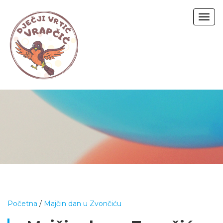
Togg
navig
Početna
/
Majčin dan u Zvončiću