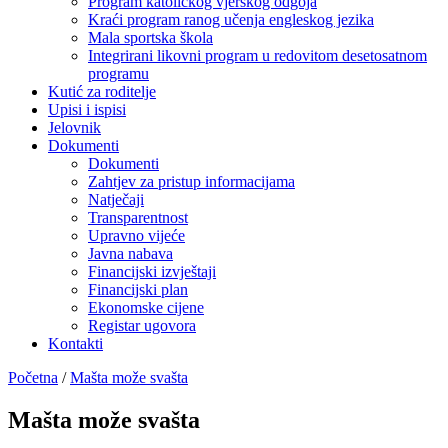
Program katoličkog vjerskog odgoja
Kraći program ranog učenja engleskog jezika
Mala sportska škola
Integrirani likovni program u redovitom desetosatnom
programu
Kutić za roditelje
Upisi i ispisi
Jelovnik
Dokumenti
Dokumenti
Zahtjev za pristup informacijama
Natječaji
Transparentnost
Upravno vijeće
Javna nabava
Financijski izvještaji
Financijski plan
Ekonomske cijene
Registar ugovora
Kontakti
Početna
/
Mašta može svašta
Mašta može svašta