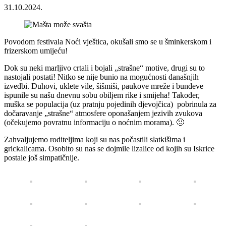
31.10.2024.
Povodom festivala Noći vještica, okušali smo se u šminkerskom i
frizerskom umijeću!
Dok su neki marljivo crtali i bojali „strašne“ motive, drugi su to
nastojali postati! Nitko se nije bunio na mogućnosti današnjih
izvedbi. Duhovi, uklete vile, šišmiši, paukove mreže i bundeve
ispunile su našu dnevnu sobu obiljem rike i smijeha! Također,
muška se populacija (uz pratnju pojedinih djevojčica) pobrinula za
dočaravanje „strašne“ atmosfere oponašanjem jezivih zvukova
(očekujemo povratnu informaciju o noćnim morama). 🙂
Zahvaljujemo roditeljima koji su nas počastili slatkišima i
grickalicama. Osobito su nas se dojmile lizalice od kojih su Iskrice
postale još simpatičnije.