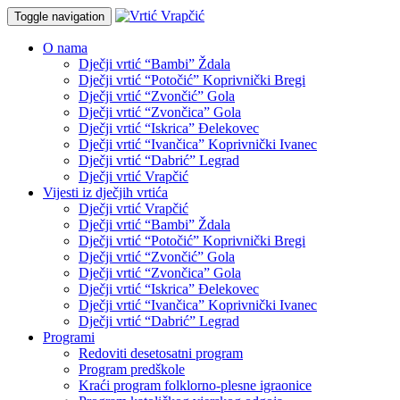
Toggle navigation
O nama
Dječji vrtić “Bambi” Ždala
Dječji vrtić “Potočić” Koprivnički Bregi
Dječji vrtić “Zvončić” Gola
Dječji vrtić “Zvončica” Gola
Dječji vrtić “Iskrica” Đelekovec
Dječji vrtić “Ivančica” Koprivnički Ivanec
Dječji vrtić “Dabrić” Legrad
Dječji vrtić Vrapčić
Vijesti iz dječjih vrtića
Dječji vrtić Vrapčić
Dječji vrtić “Bambi” Ždala
Dječji vrtić “Potočić” Koprivnički Bregi
Dječji vrtić “Zvončić” Gola
Dječji vrtić “Zvončica” Gola
Dječji vrtić “Iskrica” Đelekovec
Dječji vrtić “Ivančica” Koprivnički Ivanec
Dječji vrtić “Dabrić” Legrad
Programi
Redoviti desetosatni program
Program predškole
Kraći program folklorno-plesne igraonice