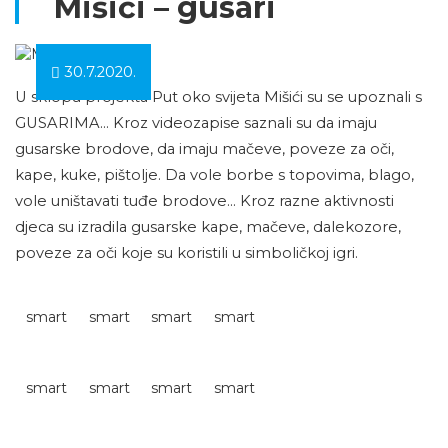
Mišići – gusari
30.7.2020.
U sklopu projekta Put oko svijeta Mišići su se upoznali s
GUSARIMA… Kroz videozapise saznali su da imaju
gusarske brodove, da imaju mačeve, poveze za oči,
kape, kuke, pištolje. Da vole borbe s topovima, blago,
vole uništavati tuđe brodove… Kroz razne aktivnosti
djeca su izradila gusarske kape, mačeve, dalekozore,
poveze za oči koje su koristili u simboličkoj igri.
smart
smart
smart
smart
smart
smart
smart
smart