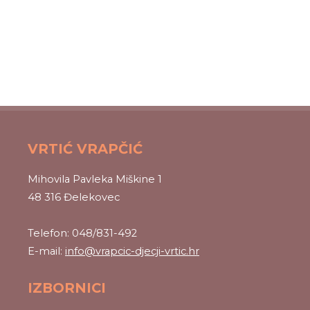
VRTIĆ VRAPČIĆ
Mihovila Pavleka Miškine 1
48 316 Đelekovec
Telefon: 048/831-492
E-mail:
info@vrapcic-djecji-vrtic.hr
IZBORNICI