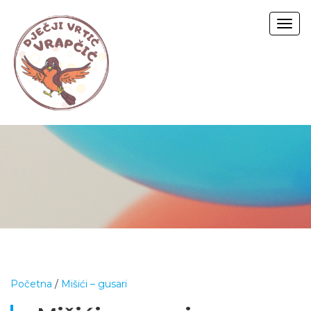
Togg
navig
Početna
/
Mišići – gusari