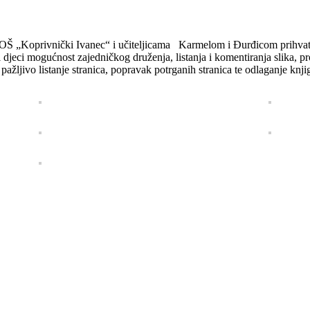
OŠ „Koprivnički Ivanec“ i učiteljicama Karmelom i Đurđicom prihvatili 
ti djeci mogućnost zajedničkog druženja, listanja i komentiranja slika, pr
 pažljivo listanje stranica, popravak potrganih stranica te odlaganje knj