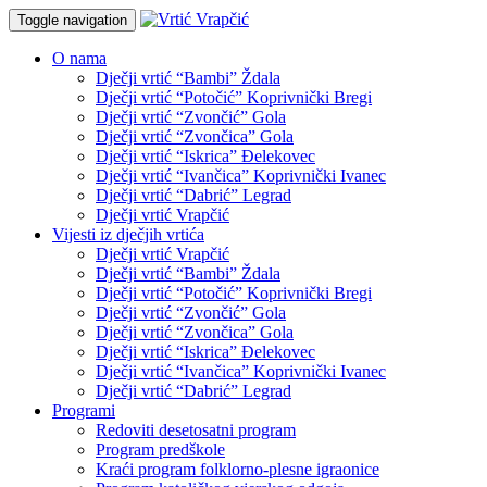
Toggle navigation
O nama
Dječji vrtić “Bambi” Ždala
Dječji vrtić “Potočić” Koprivnički Bregi
Dječji vrtić “Zvončić” Gola
Dječji vrtić “Zvončica” Gola
Dječji vrtić “Iskrica” Đelekovec
Dječji vrtić “Ivančica” Koprivnički Ivanec
Dječji vrtić “Dabrić” Legrad
Dječji vrtić Vrapčić
Vijesti iz dječjih vrtića
Dječji vrtić Vrapčić
Dječji vrtić “Bambi” Ždala
Dječji vrtić “Potočić” Koprivnički Bregi
Dječji vrtić “Zvončić” Gola
Dječji vrtić “Zvončica” Gola
Dječji vrtić “Iskrica” Đelekovec
Dječji vrtić “Ivančica” Koprivnički Ivanec
Dječji vrtić “Dabrić” Legrad
Programi
Redoviti desetosatni program
Program predškole
Kraći program folklorno-plesne igraonice