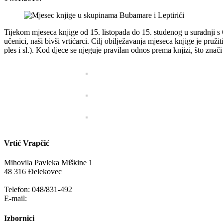
Tijekom mjeseca knjige od 15. listopada do 15. studenog u suradnji s 
učenici, naši bivši vrtićarci. Cilj obilježavanja mjeseca knjige je pruži
ples i sl.). Kod djece se njeguje pravilan odnos prema knjizi, što znači
Vrtić Vrapčić
Mihovila Pavleka Miškine 1
48 316 Đelekovec
Telefon: 048/831-492
E-mail:
info@vrapcic-djecji-vrtic.hr
Izbornici