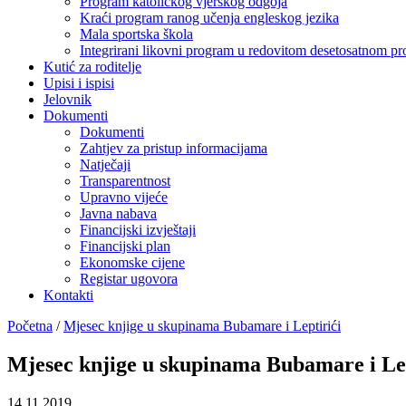
Program katoličkog vjerskog odgoja
Kraći program ranog učenja engleskog jezika
Mala sportska škola
Integrirani likovni program u redovitom desetosatnom p
Kutić za roditelje
Upisi i ispisi
Jelovnik
Dokumenti
Dokumenti
Zahtjev za pristup informacijama
Natječaji
Transparentnost
Upravno vijeće
Javna nabava
Financijski izvještaji
Financijski plan
Ekonomske cijene
Registar ugovora
Kontakti
Početna
/
Mjesec knjige u skupinama Bubamare i Leptirići
Mjesec knjige u skupinama Bubamare i Lep
14.11.2019.