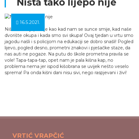
Ništa tako lijepo nije
16.5.2021.
Ništa tako lijepo nije kao kad nam se sunce smije, kad naše
dvorište okupa i kada smo svi skupa! Ovaj tjedan u vrtu smo
jagodu našli i s policijom na edukaciji se dobro snašli! Pogled
lijevo, pogled desno, prometni znakovi i pješačke staze, da
nas auti ne pogaze. Na putu do škole prometna pravila se
vole! Tapa-tapa-tap, opet nam je pala kišna kap, no
problema nema jer ispod kišobrana se uvijek nešto veselo
sprema! Pa onda kišni dani nisu sivi, nego raspjevani i živi!
VRTIĆ VRAPČIĆ