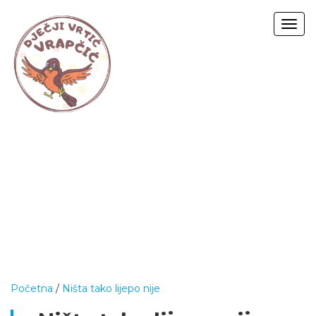
Togg
navig
Početna
/
Ništa tako lijepo nije