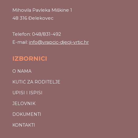
Mihovila Pavleka Miškine 1
48 316 Đelekovec
Telefon: 048/831-492
E-mail:
info@vrapcic-djecji-vrtic.hr
IZBORNICI
O NAMA
KUTIĆ ZA RODITELJE
UPISI I ISPISI
JELOVNIK
DOKUMENTI
KONTAKTI