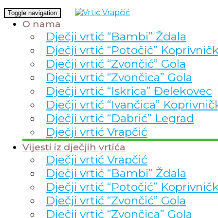
Toggle navigation
O nama
Dječji vrtić “Bambi” Ždala
Dječji vrtić “Potočić” Koprivnič
Dječji vrtić “Zvončić” Gola
Dječji vrtić “Zvončica” Gola
Dječji vrtić “Iskrica” Đelekovec
Dječji vrtić “Ivančica” Koprivnič
Dječji vrtić “Dabrić” Legrad
Dječji vrtić Vrapčić
Vijesti iz dječjih vrtića
Dječji vrtić Vrapčić
Dječji vrtić “Bambi” Ždala
Dječji vrtić “Potočić” Koprivnič
Dječji vrtić “Zvončić” Gola
Dječji vrtić “Zvončica” Gola