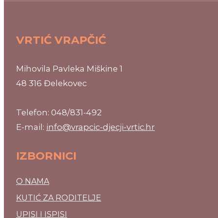
VRTIĆ VRAPČIĆ
Mihovila Pavleka Miškine 1
48 316 Đelekovec
Telefon: 048/831-492
E-mail:
info@vrapcic-djecji-vrtic.hr
IZBORNICI
O NAMA
KUTIĆ ZA RODITELJE
UPISI I ISPISI