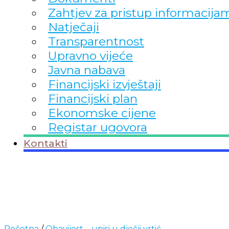
Zahtjev za pristup informacija
Natječaji
Transparentnost
Upravno vijeće
Javna nabava
Financijski izvještaji
Financijski plan
Ekonomske cijene
Registar ugovora
Kontakti
Početna
/
Obavijest – upisi u dječji vrtić