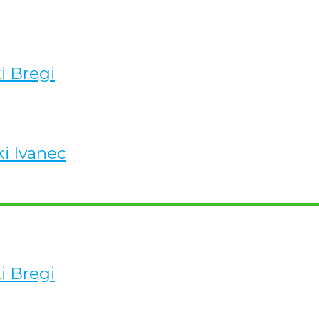
ki Bregi
ki Ivanec
ki Bregi