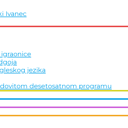
ki Ivanec
 igraonice
dgoja
gleskog jezika
u redovitom desetosatnom programu