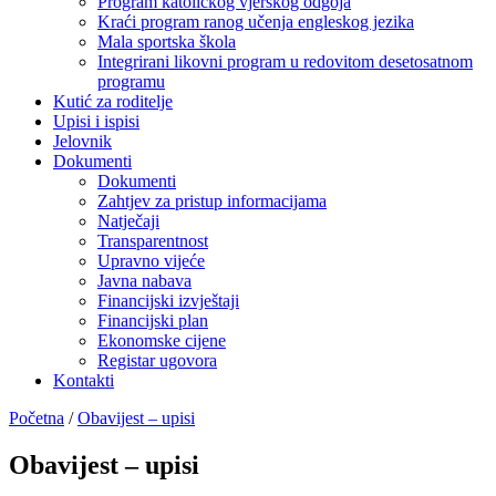
Program katoličkog vjerskog odgoja
Kraći program ranog učenja engleskog jezika
Mala sportska škola
Integrirani likovni program u redovitom desetosatnom
programu
Kutić za roditelje
Upisi i ispisi
Jelovnik
Dokumenti
Dokumenti
Zahtjev za pristup informacijama
Natječaji
Transparentnost
Upravno vijeće
Javna nabava
Financijski izvještaji
Financijski plan
Ekonomske cijene
Registar ugovora
Kontakti
Početna
/
Obavijest – upisi
Obavijest – upisi