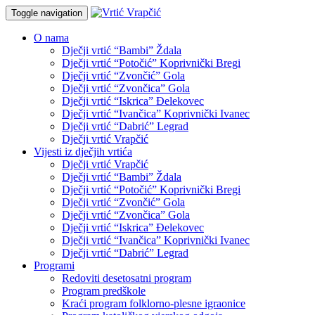
Toggle navigation
O nama
Dječji vrtić “Bambi” Ždala
Dječji vrtić “Potočić” Koprivnički Bregi
Dječji vrtić “Zvončić” Gola
Dječji vrtić “Zvončica” Gola
Dječji vrtić “Iskrica” Đelekovec
Dječji vrtić “Ivančica” Koprivnički Ivanec
Dječji vrtić “Dabrić” Legrad
Dječji vrtić Vrapčić
Vijesti iz dječjih vrtića
Dječji vrtić Vrapčić
Dječji vrtić “Bambi” Ždala
Dječji vrtić “Potočić” Koprivnički Bregi
Dječji vrtić “Zvončić” Gola
Dječji vrtić “Zvončica” Gola
Dječji vrtić “Iskrica” Đelekovec
Dječji vrtić “Ivančica” Koprivnički Ivanec
Dječji vrtić “Dabrić” Legrad
Programi
Redoviti desetosatni program
Program predškole
Kraći program folklorno-plesne igraonice