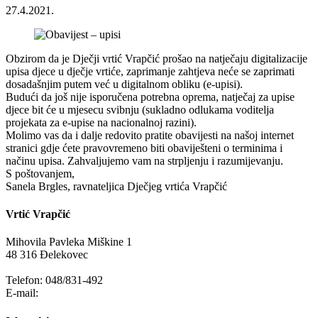
27.4.2021.
Obzirom da je Dječji vrtić Vrapčić prošao na natječaju digitalizacije
upisa djece u dječje vrtiće, zaprimanje zahtjeva neće se zaprimati
dosadašnjim putem već u digitalnom obliku (e-upisi).
Budući da još nije isporučena potrebna oprema, natječaj za upise
djece bit će u mjesecu svibnju (sukladno odlukama voditelja
projekata za e-upise na nacionalnoj razini).
Molimo vas da i dalje redovito pratite obavijesti na našoj internet
stranici gdje ćete pravovremeno biti obaviješteni o terminima i
načinu upisa. Zahvaljujemo vam na strpljenju i razumijevanju.
S poštovanjem,
Sanela Brgles, ravnateljica Dječjeg vrtića Vrapčić
Vrtić Vrapčić
Mihovila Pavleka Miškine 1
48 316 Đelekovec
Telefon: 048/831-492
E-mail:
info@vrapcic-djecji-vrtic.hr