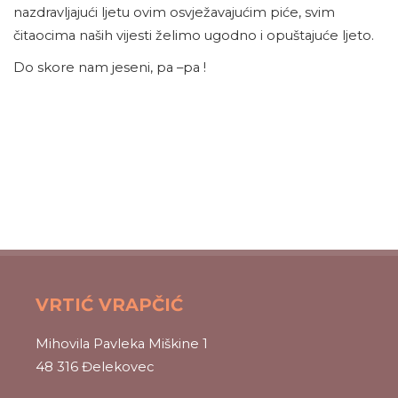
nazdravljajući ljetu ovim osvježavajućim piće, svim
čitaocima naših vijesti želimo ugodno i opuštajuće ljeto.
Do skore nam jeseni, pa –pa !
VRTIĆ VRAPČIĆ
Mihovila Pavleka Miškine 1
48 316 Đelekovec