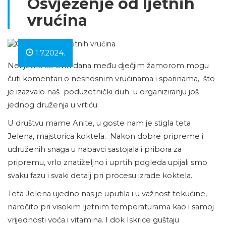
Osvježenje od ljetnih
vrućina
1.7.2024.
Nerijetko se ovih dana među dječjim žamorom mogu
čuti komentari o nesnosnim vrućinama i sparinama, što
je izazvalo naš poduzetnički duh u organiziranju još
jednog druženja u vrtiću.
U društvu mame Anite, u goste nam je stigla teta
Jelena, majstorica koktela. Nakon dobre pripreme i
udruženih snaga u nabavci sastojala i pribora za
pripremu, vrlo znatiželjno i uprtih pogleda upijali smo
svaku fazu i svaki detalj pri procesu izrade koktela.
Teta Jelena ujedno nas je uputila i u važnost tekućine,
naročito pri visokim ljetnim temperaturama kao i samoj
vrijednosti voća i vitamina. I dok Iskrice guštaju