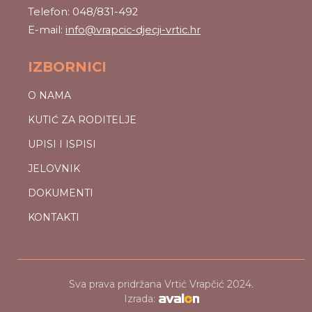
Telefon: 048/831-492
E-mail:
info@vrapcic-djecji-vrtic.hr
IZBORNICI
O NAMA
KUTIĆ ZA RODITELJE
UPISI I ISPISI
JELOVNIK
DOKUMENTI
KONTAKTI
Sva prava pridržana Vrtić Vrapčić 2024.
Izrada: