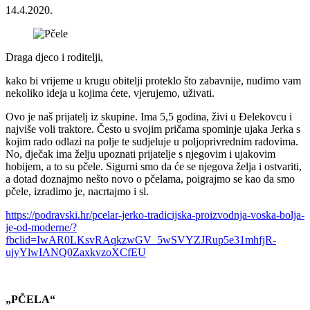
14.4.2020.
Draga djeco i roditelji,
kako bi vrijeme u krugu obitelji proteklo što zabavnije, nudimo vam
nekoliko ideja u kojima ćete, vjerujemo, uživati.
Ovo je naš prijatelj iz skupine. Ima 5,5 godina, živi u Đelekovcu i
najviše voli traktore. Često u svojim pričama spominje ujaka Jerka s
kojim rado odlazi na polje te sudjeluje u poljoprivrednim radovima.
No, dječak ima želju upoznati prijatelje s njegovim i ujakovim
hobijem, a to su pčele. Sigurni smo da će se njegova želja i ostvariti,
a dotad doznajmo nešto novo o pčelama, poigrajmo se kao da smo
pčele, izradimo je, nacrtajmo i sl.
https://podravski.hr/pcelar-jerko-tradicijska-proizvodnja-voska-bolja-
je-od-moderne/?
fbclid=IwAR0LKsvRAqkzwGV_5wSVYZJRup5e31mhfjR-
ujyYlwIANQ0ZaxkvzoXCfEU
„PČELA“