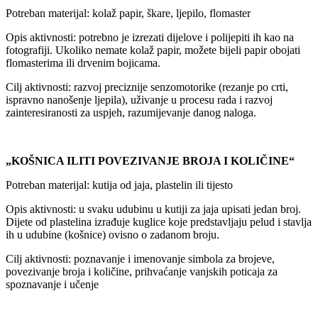
Potreban materijal: kolaž papir, škare, ljepilo, flomaster
Opis aktivnosti: potrebno je izrezati dijelove i polijepiti ih kao na
fotografiji. Ukoliko nemate kolaž papir, možete bijeli papir obojati
flomasterima ili drvenim bojicama.
Cilj aktivnosti: razvoj preciznije senzomotorike (rezanje po crti,
ispravno nanošenje ljepila), uživanje u procesu rada i razvoj
zainteresiranosti za uspjeh, razumijevanje danog naloga.
„KOŠNICA ILITI POVEZIVANJE BROJA I KOLIČINE“
Potreban materijal: kutija od jaja, plastelin ili tijesto
Opis aktivnosti: u svaku udubinu u kutiji za jaja upisati jedan broj.
Dijete od plastelina izrađuje kuglice koje predstavljaju pelud i stavlja
ih u udubine (košnice) ovisno o zadanom broju.
Cilj aktivnosti: poznavanje i imenovanje simbola za brojeve,
povezivanje broja i količine, prihvaćanje vanjskih poticaja za
spoznavanje i učenje