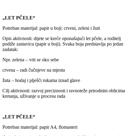
„LET PČELE“
Potreban materijal: papir u boji: crveni, zeleni i žuti
Opis aktivnosti: dijete se kreće oponašajući let pčele, a roditelj
podiže zastavicu (papir u boji). Svaka boja predstavlja po jedan
zadatak:
Npr. zelena – vrti se oko sebe
crvena – radi čučnjeve na mjestu
žuta – hodaj i plješći rukama iznad glave
Cilj aktivnosti: razvoj preciznosti i ravnoteže prirodnim oblicima
kretanja, uživanje u procesu rada
„LET PČELE“
Potreban materijal: papir A4, flomasteri