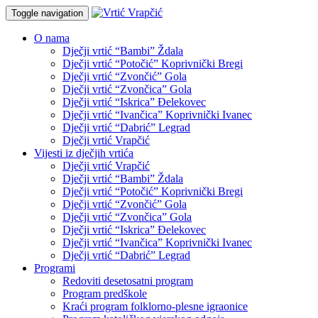
Toggle navigation
O nama
Dječji vrtić “Bambi” Ždala
Dječji vrtić “Potočić” Koprivnički Bregi
Dječji vrtić “Zvončić” Gola
Dječji vrtić “Zvončica” Gola
Dječji vrtić “Iskrica” Đelekovec
Dječji vrtić “Ivančica” Koprivnički Ivanec
Dječji vrtić “Dabrić” Legrad
Dječji vrtić Vrapčić
Vijesti iz dječjih vrtića
Dječji vrtić Vrapčić
Dječji vrtić “Bambi” Ždala
Dječji vrtić “Potočić” Koprivnički Bregi
Dječji vrtić “Zvončić” Gola
Dječji vrtić “Zvončica” Gola
Dječji vrtić “Iskrica” Đelekovec
Dječji vrtić “Ivančica” Koprivnički Ivanec
Dječji vrtić “Dabrić” Legrad
Programi
Redoviti desetosatni program
Program predškole
Kraći program folklorno-plesne igraonice