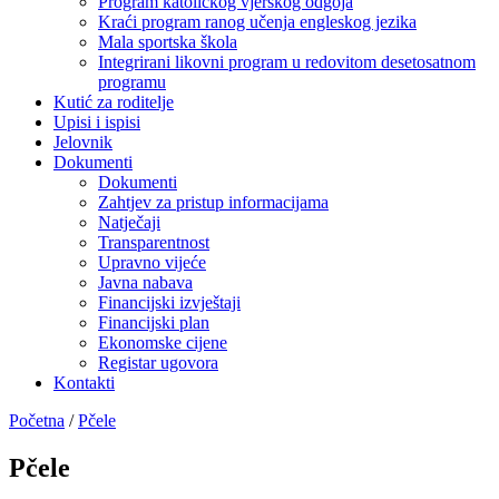
Program katoličkog vjerskog odgoja
Kraći program ranog učenja engleskog jezika
Mala sportska škola
Integrirani likovni program u redovitom desetosatnom
programu
Kutić za roditelje
Upisi i ispisi
Jelovnik
Dokumenti
Dokumenti
Zahtjev za pristup informacijama
Natječaji
Transparentnost
Upravno vijeće
Javna nabava
Financijski izvještaji
Financijski plan
Ekonomske cijene
Registar ugovora
Kontakti
Početna
/
Pčele
Pčele