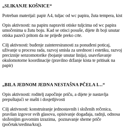
„SLIKANJE KOŠNICE“
Potreban materijal: papir A4, tuljac od wc papira, žuta tempera, kist
Opis aktivnosti: na papiru napraviti otiske tuljcima od wc papira
umočenima u žutu boju. Kad se otisci posuše, dijete ih boji unutar
otiska pazeći pritom da ne prijeđe preko crte.
Cilj aktivnosti: buđenje zainteresiranosti za ponuđeni poticaj,
uživanje u procesu rada, razvoj smisla za urednost i estetiku, razvoj
preciznije senzomotorike (bojanje unutar linija), usavršavanje
okulomotorne koordinacije (pravilno držanje kista te pritisak na
papir)
„BILA JEDNOM JEDNA NESTAŠNA PČELA I…“
Opis aktivnosti: roditelj započinje priču, a dijete je nastavlja
prepuštajući se mašti i dosjetljivosti
Cilj aktivnosti: konstruiranje jednostavnih i složenih rečenica,
pravilan izgovor svih glasova, opisivanje događaja, radnji, odnosa
složenijim govornim izrazima, poznavanje sheme priče
(početak/sredina/kraj).