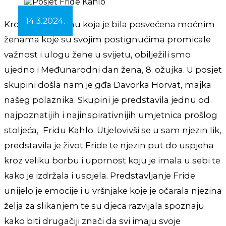
14.3.2024.
Kroz tjednu temu koja je bila posvećena moćnim
ženama koje su svojim postignućima promicale
važnost i ulogu žene u svijetu, obilježili smo
ujedno i Međunarodni dan žena, 8. ožujka. U posjet
skupini došla nam je gđa Davorka Horvat, majka
našeg polaznika. Skupini je predstavila jednu od
najpoznatijih i najinspirativnijih umjetnica prošlog
stoljeća, Fridu Kahlo. Utjelovivši se u sam njezin lik,
predstavila je život Fride te njezin put do uspjeha
kroz veliku borbu i upornost koju je imala u sebi te
kako je izdržala i uspjela. Predstavljanje Fride
unijelo je emocije i u vršnjake koje je očarala njezina
želja za slikanjem te su djeca razvijala spoznaju
kako biti drugačiji znači da svi imaju svoje