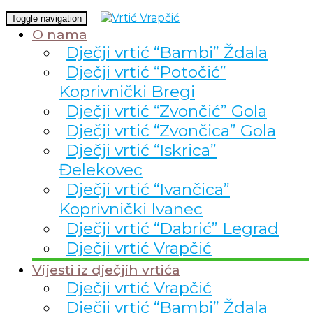
Toggle navigation
O nama
Dječji vrtić “Bambi” Ždala
Dječji vrtić “Potočić”
Koprivnički Bregi
Dječji vrtić “Zvončić” Gola
Dječji vrtić “Zvončica” Gola
Dječji vrtić “Iskrica”
Đelekovec
Dječji vrtić “Ivančica”
Koprivnički Ivanec
Dječji vrtić “Dabrić” Legrad
Dječji vrtić Vrapčić
Vijesti iz dječjih vrtića
Dječji vrtić Vrapčić
Dječji vrtić “Bambi” Ždala