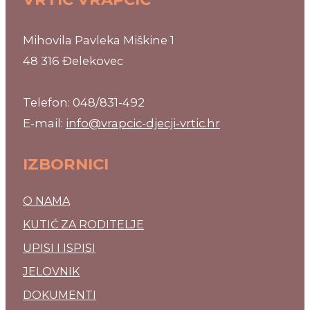
Mihovila Pavleka Miškine 1
48 316 Đelekovec
Telefon: 048/831-492
E-mail:
info@vrapcic-djecji-vrtic.hr
IZBORNICI
O NAMA
KUTIĆ ZA RODITELJE
UPISI I ISPISI
JELOVNIK
DOKUMENTI