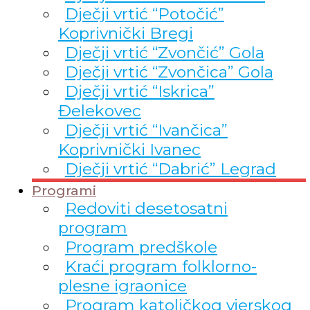
Dječji vrtić “Potočić”
Koprivnički Bregi
Dječji vrtić “Zvončić” Gola
Dječji vrtić “Zvončica” Gola
Dječji vrtić “Iskrica”
Đelekovec
Dječji vrtić “Ivančica”
Koprivnički Ivanec
Dječji vrtić “Dabrić” Legrad
Programi
Redoviti desetosatni
program
Program predškole
Kraći program folklorno-
plesne igraonice
Program katoličkog vjerskog