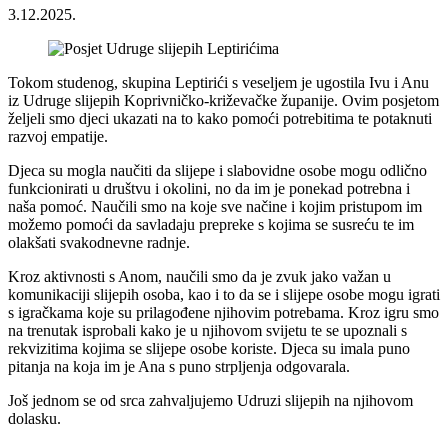
3.12.2025.
Tokom studenog, skupina Leptirići s veseljem je ugostila Ivu i Anu
iz Udruge slijepih Koprivničko-križevačke županije. Ovim posjetom
željeli smo djeci ukazati na to kako pomoći potrebitima te potaknuti
razvoj empatije.
Djeca su mogla naučiti da slijepe i slabovidne osobe mogu odlično
funkcionirati u društvu i okolini, no da im je ponekad potrebna i
naša pomoć. Naučili smo na koje sve načine i kojim pristupom im
možemo pomoći da savladaju prepreke s kojima se susreću te im
olakšati svakodnevne radnje.
Kroz aktivnosti s Anom, naučili smo da je zvuk jako važan u
komunikaciji slijepih osoba, kao i to da se i slijepe osobe mogu igrati
s igračkama koje su prilagođene njihovim potrebama. Kroz igru smo
na trenutak isprobali kako je u njihovom svijetu te se upoznali s
rekvizitima kojima se slijepe osobe koriste. Djeca su imala puno
pitanja na koja im je Ana s puno strpljenja odgovarala.
Još jednom se od srca zahvaljujemo Udruzi slijepih na njihovom
dolasku.