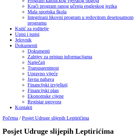
Program katoličkog vjerskog odgoja
Kraći program ranog učenja engleskog jezika
Mala sportska škola
Integrirani likovni program u redovitom desetosatnom
programu
Kutić za roditelje
Upisi i ispisi
Jelovnik
Dokumenti
Dokumenti
Zahtjev za pristup informacijama
Natječaji
Transparentnost
Upravno vijeće
Javna nabava
Financijski izvještaji
Financijski plan
Ekonomske cijene
Registar ugovora
Kontakti
Početna
/
Posjet Udruge slijepih Leptirićima
Posjet Udruge slijepih Leptirićima