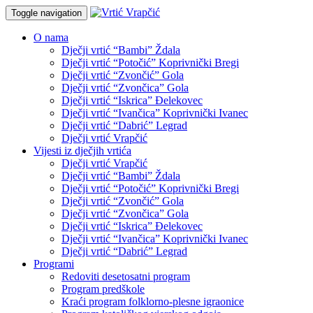
Toggle navigation
O nama
Dječji vrtić “Bambi” Ždala
Dječji vrtić “Potočić” Koprivnički Bregi
Dječji vrtić “Zvončić” Gola
Dječji vrtić “Zvončica” Gola
Dječji vrtić “Iskrica” Đelekovec
Dječji vrtić “Ivančica” Koprivnički Ivanec
Dječji vrtić “Dabrić” Legrad
Dječji vrtić Vrapčić
Vijesti iz dječjih vrtića
Dječji vrtić Vrapčić
Dječji vrtić “Bambi” Ždala
Dječji vrtić “Potočić” Koprivnički Bregi
Dječji vrtić “Zvončić” Gola
Dječji vrtić “Zvončica” Gola
Dječji vrtić “Iskrica” Đelekovec
Dječji vrtić “Ivančica” Koprivnički Ivanec
Dječji vrtić “Dabrić” Legrad
Programi
Redoviti desetosatni program
Program predškole
Kraći program folklorno-plesne igraonice