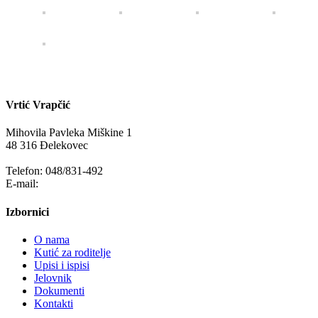
Vrtić Vrapčić
Mihovila Pavleka Miškine 1
48 316 Đelekovec
Telefon: 048/831-492
E-mail:
info@vrapcic-djecji-vrtic.hr
Izbornici
O nama
Kutić za roditelje
Upisi i ispisi
Jelovnik
Dokumenti
Kontakti