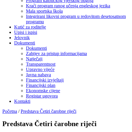
Program katoličkog vjerskog odgoja
Kraći program ranog učenja engleskog jezika
Mala sportska škola
Integrirani likovni program u redovitom desetosatnom
programu
Kutić za roditelje
Upisi i ispisi
Jelovnik
Dokumenti
Dokumenti
Zahtjev za pristup informacijama
Natječaji
Transparentnost
Upravno vijeće
Javna nabava
Financijski izvještaji
Financijski plan
Ekonomske cijene
Registar ugovora
Kontakti
Početna
/
Predstava Četiri čarobne riječi
Predstava Četiri čarobne riječi