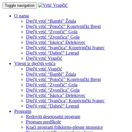
Toggle navigation
O nama
Dječji vrtić “Bambi” Ždala
Dječji vrtić “Potočić” Koprivnički Bregi
Dječji vrtić “Zvončić” Gola
Dječji vrtić “Zvončica” Gola
Dječji vrtić “Iskrica” Đelekovec
Dječji vrtić “Ivančica” Koprivnički Ivanec
Dječji vrtić “Dabrić” Legrad
Dječji vrtić Vrapčić
Vijesti iz dječjih vrtića
Dječji vrtić Vrapčić
Dječji vrtić “Bambi” Ždala
Dječji vrtić “Potočić” Koprivnički Bregi
Dječji vrtić “Zvončić” Gola
Dječji vrtić “Zvončica” Gola
Dječji vrtić “Iskrica” Đelekovec
Dječji vrtić “Ivančica” Koprivnički Ivanec
Dječji vrtić “Dabrić” Legrad
Programi
Redoviti desetosatni program
Program predškole
Kraći program folklorno-plesne igraonice