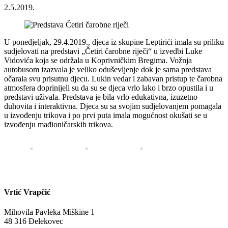
2.5.2019.
U ponedjeljak, 29.4.2019., djeca iz skupine Leptirići imala su priliku
sudjelovati na predstavi „Četiri čarobne riječi“ u izvedbi Luke
Vidovića koja se održala u Koprivničkim Bregima. Vožnja
autobusom izazvala je veliko oduševljenje dok je sama predstava
očarala svu prisutnu djecu. Lukin vedar i zabavan pristup te čarobna
atmosfera doprinijeli su da su se djeca vrlo lako i brzo opustila i u
predstavi uživala. Predstava je bila vrlo edukativna, izuzetno
duhovita i interaktivna. Djeca su sa svojim sudjelovanjem pomagala
u izvođenju trikova i po prvi puta imala mogućnost okušati se u
izvođenju mađioničarskih trikova.
Vrtić Vrapčić
Mihovila Pavleka Miškine 1
48 316 Đelekovec