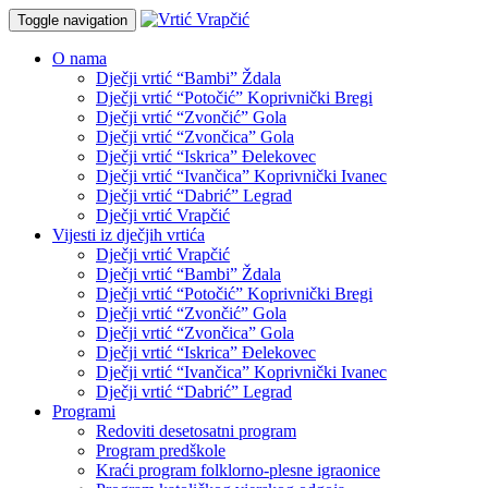
Toggle navigation
O nama
Dječji vrtić “Bambi” Ždala
Dječji vrtić “Potočić” Koprivnički Bregi
Dječji vrtić “Zvončić” Gola
Dječji vrtić “Zvončica” Gola
Dječji vrtić “Iskrica” Đelekovec
Dječji vrtić “Ivančica” Koprivnički Ivanec
Dječji vrtić “Dabrić” Legrad
Dječji vrtić Vrapčić
Vijesti iz dječjih vrtića
Dječji vrtić Vrapčić
Dječji vrtić “Bambi” Ždala
Dječji vrtić “Potočić” Koprivnički Bregi
Dječji vrtić “Zvončić” Gola
Dječji vrtić “Zvončica” Gola
Dječji vrtić “Iskrica” Đelekovec
Dječji vrtić “Ivančica” Koprivnički Ivanec
Dječji vrtić “Dabrić” Legrad
Programi
Redoviti desetosatni program
Program predškole
Kraći program folklorno-plesne igraonice