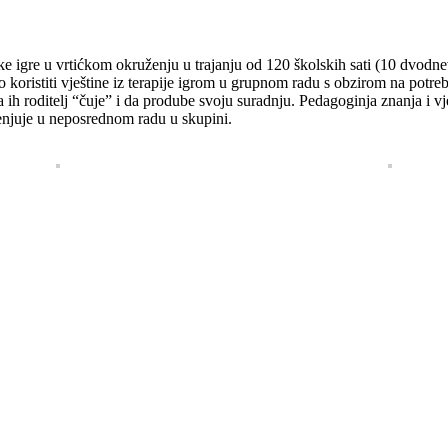
ke igre u vrtićkom okruženju u trajanju od 120 školskih sati (10 dvod
o koristiti vještine iz terapije igrom u grupnom radu s obzirom na potreb
a ih roditelj “čuje” i da prodube svoju suradnju. Pedagoginja znanja i vj
jenjuje u neposrednom radu u skupini.