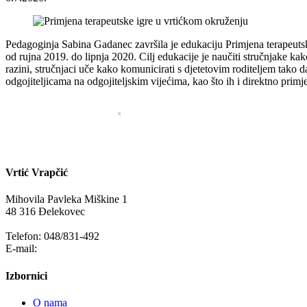
Pedagoginja Sabina Gadanec završila je edukaciju Primjena terapeuts
od rujna 2019. do lipnja 2020. Cilj edukacije je naučiti stručnjake kak
razini, stručnjaci uče kako komunicirati s djetetovim roditeljem tako d
odgojiteljicama na odgojiteljskim vijećima, kao što ih i direktno prim
Vrtić Vrapčić
Mihovila Pavleka Miškine 1
48 316 Đelekovec
Telefon: 048/831-492
E-mail:
info@vrapcic-djecji-vrtic.hr
Izbornici
O nama