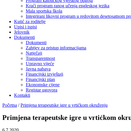
Program katoličkog vjerskog odgoja
Kraći program ranog učenja engleskog jezika
Mala sportska škola
Integrirani likovni program u redovitom desetosatnom p
Kutić za roditelje
Upisi i ispisi
Jelovnik
Dokumenti
Dokumenti
Zahtjev za pristup informacijama
Natječaji
Transparentnost
Upravno vijeće
Javna nabava
Financijski izvještaji
Financijski plan
Ekonomske cijene
Registar ugovora
Kontakti
Početna
/
Primjena terapeutske igre u vrtićkom okruženju
Primjena terapeutske igre u vrtićkom okr
6.7.2020.