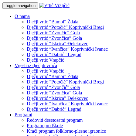
Toggle navigation
O nama
Dječji vrtić “Bambi” Ždala
Dječji vrtić “Potočić” Koprivnički Bregi
Dječji vrtić “Zvončić” Gola
Dječji vrtić “Zvončica” Gola
Dječji vrtić “Iskrica” Đelekovec
Dječji vrtić “Ivančica” Koprivnički Ivanec
Dječji vrtić “Dabrić” Legrad
Dječji vrtić Vrapčić
Vijesti iz dječjih vrtića
Dječji vrtić Vrapčić
Dječji vrtić “Bambi” Ždala
Dječji vrtić “Potočić” Koprivnički Bregi
Dječji vrtić “Zvončić” Gola
Dječji vrtić “Zvončica” Gola
Dječji vrtić “Iskrica” Đelekovec
Dječji vrtić “Ivančica” Koprivnički Ivanec
Dječji vrtić “Dabrić” Legrad
Programi
Redoviti desetosatni program
Program predškole
Kraći program folklorno-plesne igraonice