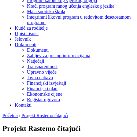
Program katoličkog vjerskog odgoja
Kraći program ranog učenja engleskog jezika
Mala sportska škola
Integrirani likovni program u redovitom desetosatnom
programu
Kutić za roditelje
Upisi i ispisi
Jelovnik
Dokumenti
Dokumenti
Zahtjev za pristup informacijama
Natječaji
Transparentnost
Upravno vijeće
Javna nabava
Financijski izvještaji
Financijski plan
Ekonomske cijene
Registar ugovora
Kontakti
Početna
/
Projekt Rastemo čitajući
Projekt Rastemo čitajući