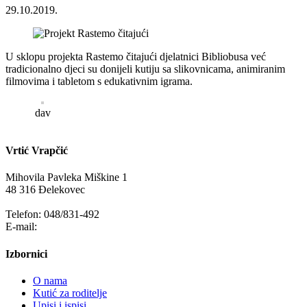
29.10.2019.
U sklopu projekta Rastemo čitajući djelatnici Bibliobusa već
tradicionalno djeci su donijeli kutiju sa slikovnicama, animiranim
filmovima i tabletom s edukativnim igrama.
dav
Vrtić Vrapčić
Mihovila Pavleka Miškine 1
48 316 Đelekovec
Telefon: 048/831-492
E-mail:
info@vrapcic-djecji-vrtic.hr
Izbornici
O nama
Kutić za roditelje
Upisi i ispisi