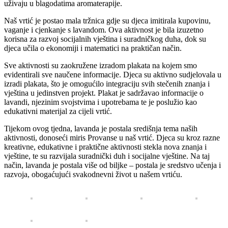
uživaju u blagodatima aromaterapije.
Naš vrtić je postao mala tržnica gdje su djeca imitirala kupovinu,
vaganje i cjenkanje s lavandom. Ova aktivnost je bila izuzetno
korisna za razvoj socijalnih vještina i suradničkog duha, dok su
djeca učila o ekonomiji i matematici na praktičan način.
Sve aktivnosti su zaokružene izradom plakata na kojem smo
evidentirali sve naučene informacije. Djeca su aktivno sudjelovala u
izradi plakata, što je omogućilo integraciju svih stečenih znanja i
vještina u jedinstven projekt. Plakat je sadržavao informacije o
lavandi, njezinim svojstvima i upotrebama te je poslužio kao
edukativni materijal za cijeli vrtić.
Tijekom ovog tjedna, lavanda je postala središnja tema naših
aktivnosti, donoseći miris Provanse u naš vrtić. Djeca su kroz razne
kreativne, edukativne i praktične aktivnosti stekla nova znanja i
vještine, te su razvijala suradnički duh i socijalne vještine. Na taj
način, lavanda je postala više od biljke – postala je sredstvo učenja i
razvoja, obogaćujući svakodnevni život u našem vrtiću.