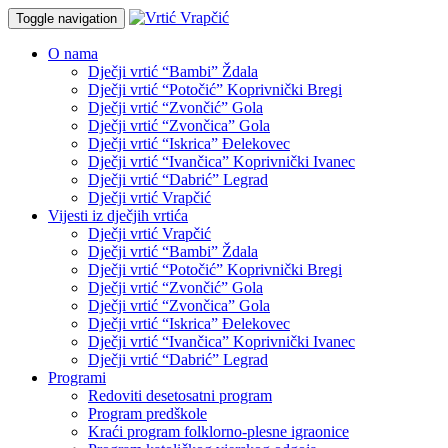
Toggle navigation
O nama
Dječji vrtić “Bambi” Ždala
Dječji vrtić “Potočić” Koprivnički Bregi
Dječji vrtić “Zvončić” Gola
Dječji vrtić “Zvončica” Gola
Dječji vrtić “Iskrica” Đelekovec
Dječji vrtić “Ivančica” Koprivnički Ivanec
Dječji vrtić “Dabrić” Legrad
Dječji vrtić Vrapčić
Vijesti iz dječjih vrtića
Dječji vrtić Vrapčić
Dječji vrtić “Bambi” Ždala
Dječji vrtić “Potočić” Koprivnički Bregi
Dječji vrtić “Zvončić” Gola
Dječji vrtić “Zvončica” Gola
Dječji vrtić “Iskrica” Đelekovec
Dječji vrtić “Ivančica” Koprivnički Ivanec
Dječji vrtić “Dabrić” Legrad
Programi
Redoviti desetosatni program
Program predškole
Kraći program folklorno-plesne igraonice