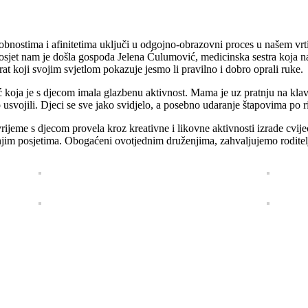
sobnostima i afinitetima uključi u odgojno-obrazovni proces u našem vr
jet nam je došla gospođa Jelena Ćulumović, medicinska sestra koja nas
at koji svojim svjetlom pokazuje jesmo li pravilno i dobro oprali ruke.
 koja je s djecom imala glazbenu aktivnost. Mama je uz pratnju na klav
usvojili. Djeci se sve jako svidjelo, a posebno udaranje štapovima po 
ijeme s djecom provela kroz kreativne i likovne aktivnosti izrade cvijeć
aljnjim posjetima. Obogaćeni ovotjednim druženjima, zahvaljujemo roditel