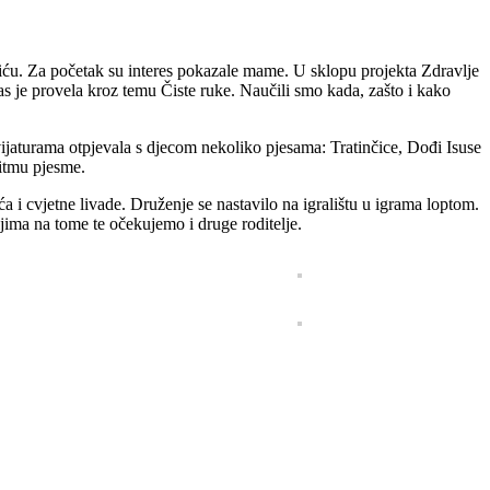
tiću. Za početak su interes pokazale mame. U sklopu projekta Zdravlje
 je provela kroz temu Čiste ruke. Naučili smo kada, zašto i kako
ijaturama otpjevala s djecom nekoliko pjesama: Tratinčice, Dođi Isuse
ritmu pjesme.
a i cvjetne livade. Druženje se nastavilo na igralištu u igrama loptom.
jima na tome te očekujemo i druge roditelje.