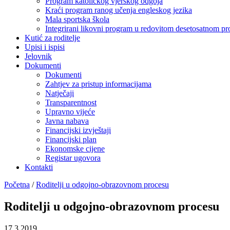
Program katoličkog vjerskog odgoja
Kraći program ranog učenja engleskog jezika
Mala sportska škola
Integrirani likovni program u redovitom desetosatnom p
Kutić za roditelje
Upisi i ispisi
Jelovnik
Dokumenti
Dokumenti
Zahtjev za pristup informacijama
Natječaji
Transparentnost
Upravno vijeće
Javna nabava
Financijski izvještaji
Financijski plan
Ekonomske cijene
Registar ugovora
Kontakti
Početna
/
Roditelji u odgojno-obrazovnom procesu
Roditelji u odgojno-obrazovnom procesu
17.3.2019.