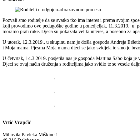
Pozvali smo roditelje da se svatko tko ima interes i prema svojim spo
koji provodimo ove pedagoške godine u ponedjeljak, 11.3.2019., u pos
moramo prati ruke. Djeca su pokazala veliki interes, a posebno za apar
U utorak, 12.3.2019., u skupinu nam je došla gospođa Andreja Eršetić
i Moja mama. Pjesma Moja mama djeci se jako svidjela te smo je brzo 
U četvrtak, 14.3.2019. posjetila nas je gospođa Martina Sabo koja je vr
Djeci se ovaj način druženja s roditeljima jako svidio te se vesele d
Vrtić Vrapčić
Mihovila Pavleka Miškine 1