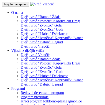
Toggle navigation
O nama
Dječji vrtić “Bambi” Ždala
Dječji vrtić “Potočić” Koprivnički Bregi
Dječji vrtić “Zvončić” Gola
Dječji vrtić “Zvončica” Gola
Dječji vrtić “Iskrica” Đelekovec
Dječji vrtić “Ivančica” Koprivnički Ivanec
Dječji vrtić “Dabrić” Legrad
Dječji vrtić Vrapčić
Vijesti iz dječjih vrtića
Dječji vrtić Vrapčić
Dječji vrtić “Bambi” Ždala
Dječji vrtić “Potočić” Koprivnički Bregi
Dječji vrtić “Zvončić” Gola
Dječji vrtić “Zvončica” Gola
Dječji vrtić “Iskrica” Đelekovec
Dječji vrtić “Ivančica” Koprivnički Ivanec
Dječji vrtić “Dabrić” Legrad
Programi
Redoviti desetosatni program
Program predškole
Kraći program folklorno-plesne igraonice