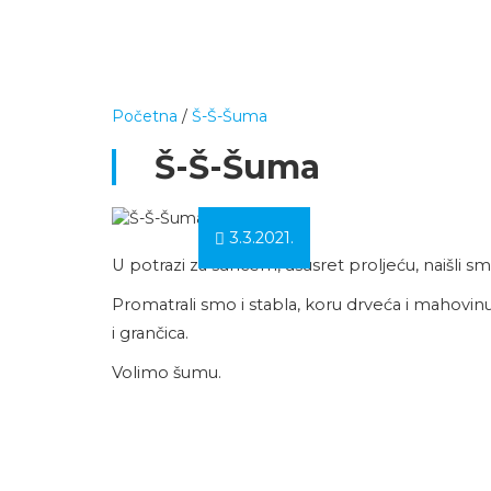
Početna
/
Š-Š-Šuma
Š-Š-Šuma
3.3.2021.
U potrazi za suncem, ususret proljeću, naišli sm
Promatrali smo i stabla, koru drveća i mahovin
i grančica.
Volimo šumu.