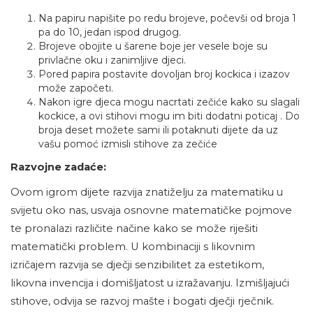
Na papiru napišite po redu brojeve, počevši od broja 1
pa do 10, jedan ispod drugog.
Brojeve obojite u šarene boje jer vesele boje su
privlačne oku i zanimljive djeci.
Pored papira postavite dovoljan broj kockica i izazov
može započeti.
Nakon igre djeca mogu nacrtati zečiće kako su slagali
kockice, a ovi stihovi mogu im biti dodatni poticaj . Do
broja deset možete sami ili potaknuti dijete da uz
vašu pomoć izmisli stihove za zečiće
Razvojne zadaće:
Ovom igrom dijete razvija znatiželju za matematiku u
svijetu oko nas, usvaja osnovne matematičke pojmove
te pronalazi različite načine kako se može riješiti
matematički problem. U kombinaciji s likovnim
izričajem razvija se dječji senzibilitet za estetikom,
likovna invencija i domišljatost u izražavanju. Izmišljajući
stihove, odvija se razvoj mašte i bogati dječji rječnik.