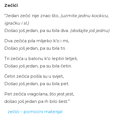
Zečići
“Jedan zečić nije znao što,
(uzmite jednu kockicu,
igračku i sl.)
Došao još jedan, pa su bila dva.
(dodajte još jednu)
Dva zečića pila mlijeko k’o i mi,
Došao još jedan, pa su bila tri.
Tri zečića u balonu k’o leptiri letjeli,
Došao još jedan, pa su bila četiri.
Četiri zečića pošla su u svijet,
Došao još jedan, pa su bila pet.
Pet zečića vragolana, što jest jest,
došao još jedan pa ih bilo šest.”
zečići – pomoćni materijal