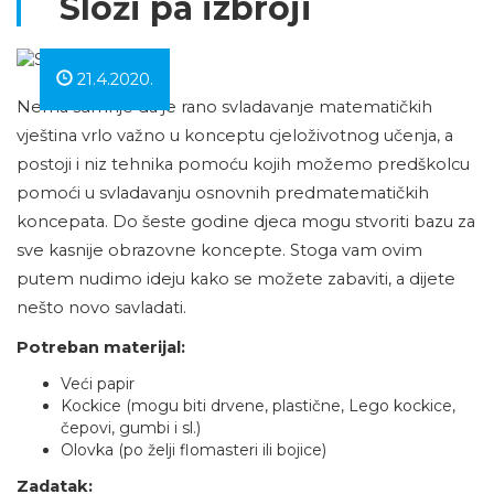
Složi pa izbroji
21.4.2020.
Nema sumnje da je rano svladavanje matematičkih
vještina vrlo važno u konceptu cjeloživotnog učenja, a
postoji i niz tehnika pomoću kojih možemo predškolcu
pomoći u svladavanju osnovnih predmatematičkih
koncepata. Do šeste godine djeca mogu stvoriti bazu za
sve kasnije obrazovne koncepte. Stoga vam ovim
putem nudimo ideju kako se možete zabaviti, a dijete
nešto novo savladati.
Potreban materijal:
Veći papir
Kockice (mogu biti drvene, plastične, Lego kockice,
čepovi, gumbi i sl.)
Olovka (po želji flomasteri ili bojice)
Zadatak: