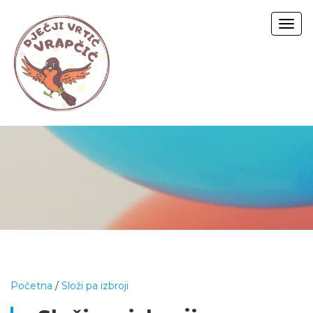
Togg
navig
Početna
/
Složi pa izbroji