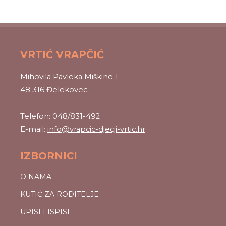
VRTIĆ VRAPČIĆ
Mihovila Pavleka Miškine 1
48 316 Đelekovec
Telefon: 048/831-492
E-mail:
info@vrapcic-djecji-vrtic.hr
IZBORNICI
O NAMA
KUTIĆ ZA RODITELJE
UPISI I ISPISI