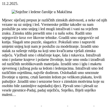
11.2.2025.
Mjesec siječanj prepun je različitih zimskih aktivnosti, a neke od njih
vezane su uz snijeg i led. Vremenske prilike također su nam
poslužile pa smo snijeg i led mogli istraživati i vani na svježem
zraku. Zimsku idilu preselili smo i u našu sobu. Radili smo
snjegoviće kroz sve likovne tehnike. Gradili smo snjegoviće od
kutija. Slagali smo puzzle, slagarice. Pokušali smo i napraviti
umjetni snijeg koji nam je poslužio za modeliranje. Izradili smo
stalak za sušenje rublja na koji smo kvačicama vješali zimsku
odjeću. Vježbali smo i oblačenje kape, šala i rukavica. Istraživali
smo i polarne krajeve i polarne životinje, koje smo onda i izrađivali
od različitih neoblikovanih materijala. Izradili smo i iglu i maketu
sjevernog i južnog pola sa ledom i ledenjacima. Istraživali smo led
različitim osjetilima, najviše dodirom. Oslobađali smo smrznute
životinje u njemu, crtali šarenim ledom po velikom plakatu, lovili
pahuljice .Izradili smo i senzorne boce s zimskim motivima koje su
osobito bile zanimljive najmlađoj djeci. Pjevali smo i plesali uz
vesele pjesmice-Padaj, padaj snježiću, Snješko, Bijeli snješko
maleni…