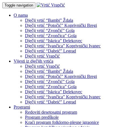
Toggle navigation
O nama
Dječji vrtić “Bambi” Ždala
Dječji vrtić “Potočić” Koprivnički Bregi
Dječji vrtić “Zvončić” Gola
Dječji vrtić “Zvončica” Gola
Dječji vrtić “Iskrica” Đelekovec
Dječji vrtić “Ivančica” Koprivnički Ivanec
Dječji vrtić “Dabrić” Legrad
Dječji vrtić Vrapčić
Vijesti iz dječjih vrtića
Dječji vrtić Vrapčić
Dječji vrtić “Bambi” Ždala
Dječji vrtić “Potočić” Koprivnički Bregi
Dječji vrtić “Zvončić” Gola
Dječji vrtić “Zvončica” Gola
Dječji vrtić “Iskrica” Đelekovec
Dječji vrtić “Ivančica” Koprivnički Ivanec
Dječji vrtić “Dabrić” Legrad
Programi
Redoviti desetosatni program
Program predškole
Kraći program folklorno-plesne igraonice