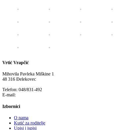
Vrtić Vrapčić
Mihovila Pavleka Miškine 1
48 316 Đelekovec
Telefon: 048/831-492
E-mail:
info@vrapcic-djecji-vrtic.hr
Izbornici
O nama
Kutić za roditelje
Upisi i ispisi