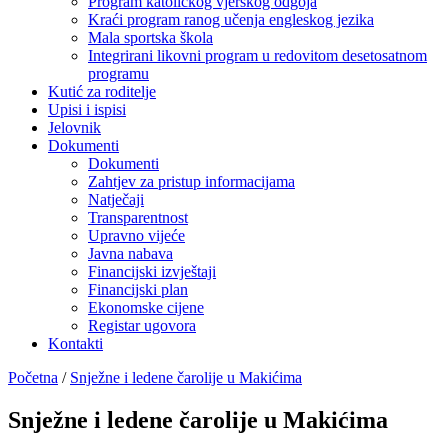
Program katoličkog vjerskog odgoja
Kraći program ranog učenja engleskog jezika
Mala sportska škola
Integrirani likovni program u redovitom desetosatnom
programu
Kutić za roditelje
Upisi i ispisi
Jelovnik
Dokumenti
Dokumenti
Zahtjev za pristup informacijama
Natječaji
Transparentnost
Upravno vijeće
Javna nabava
Financijski izvještaji
Financijski plan
Ekonomske cijene
Registar ugovora
Kontakti
Početna
/
Snježne i ledene čarolije u Makićima
Snježne i ledene čarolije u Makićima