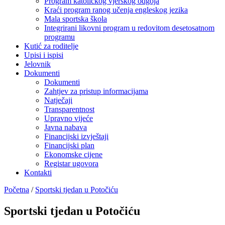
Program katoličkog vjerskog odgoja
Kraći program ranog učenja engleskog jezika
Mala sportska škola
Integrirani likovni program u redovitom desetosatnom
programu
Kutić za roditelje
Upisi i ispisi
Jelovnik
Dokumenti
Dokumenti
Zahtjev za pristup informacijama
Natječaji
Transparentnost
Upravno vijeće
Javna nabava
Financijski izvještaji
Financijski plan
Ekonomske cijene
Registar ugovora
Kontakti
Početna
/
Sportski tjedan u Potočiću
Sportski tjedan u Potočiću