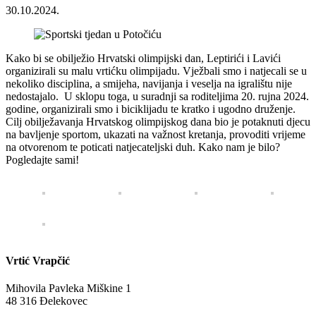
30.10.2024.
Kako bi se obilježio Hrvatski olimpijski dan, Leptirići i Lavići
organizirali su malu vrtićku olimpijadu. Vježbali smo i natjecali se u
nekoliko disciplina, a smijeha, navijanja i veselja na igralištu nije
nedostajalo. U sklopu toga, u suradnji sa roditeljima 20. rujna 2024.
godine, organizirali smo i biciklijadu te kratko i ugodno druženje.
Cilj obilježavanja Hrvatskog olimpijskog dana bio je potaknuti djecu
na bavljenje sportom, ukazati na važnost kretanja, provoditi vrijeme
na otvorenom te poticati natjecateljski duh. Kako nam je bilo?
Pogledajte sami!
Vrtić Vrapčić
Mihovila Pavleka Miškine 1
48 316 Đelekovec