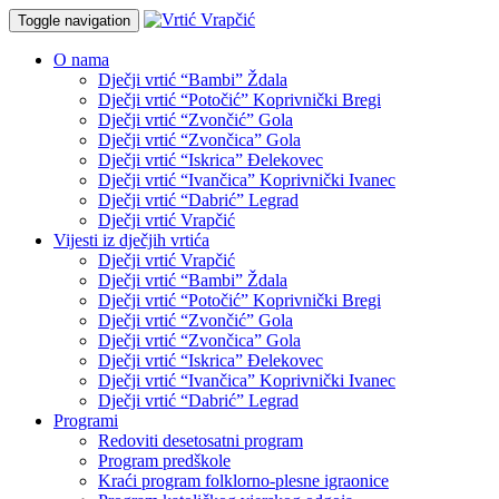
Toggle navigation
O nama
Dječji vrtić “Bambi” Ždala
Dječji vrtić “Potočić” Koprivnički Bregi
Dječji vrtić “Zvončić” Gola
Dječji vrtić “Zvončica” Gola
Dječji vrtić “Iskrica” Đelekovec
Dječji vrtić “Ivančica” Koprivnički Ivanec
Dječji vrtić “Dabrić” Legrad
Dječji vrtić Vrapčić
Vijesti iz dječjih vrtića
Dječji vrtić Vrapčić
Dječji vrtić “Bambi” Ždala
Dječji vrtić “Potočić” Koprivnički Bregi
Dječji vrtić “Zvončić” Gola
Dječji vrtić “Zvončica” Gola
Dječji vrtić “Iskrica” Đelekovec
Dječji vrtić “Ivančica” Koprivnički Ivanec
Dječji vrtić “Dabrić” Legrad
Programi
Redoviti desetosatni program
Program predškole
Kraći program folklorno-plesne igraonice