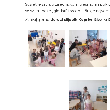
Susret je završio zajedničkom pjesmom i poklo
se svijet može „gledati“ i srcem – što je najveć
Zahvaljujemo
Udruzi slijepih Koprivničko-kr