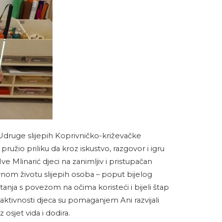
i Udruge slijepih Koprivničko-križevačke
užio priliku da kroz iskustvo, razgovor i igru
ve Mlinarić djeci na zanimljiv i pristupačan
dnevnom životu slijepih osoba – poput bijelog
tanja s povezom na očima koristeći i bijeli štap
e aktivnosti djeca su pomaganjem Ani razvijali
 osjet vida i dodira.