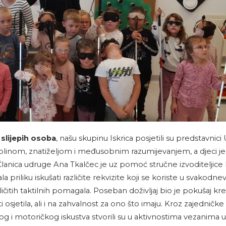
lijepih osoba
, našu skupinu Iskrica posjetili su predstavnic
plinom, znatiželjom i međusobnim razumijevanjem, a djeci je pr
 Članica udruge Ana Tkalčec je uz pomoć stručne izvoditeljice I
mala priliku iskušati različite rekvizite koji se koriste u svako
ičitih taktilnih pomagala. Poseban doživljaj bio je pokušaj kre
 osjetila, ali i na zahvalnost za ono što imaju. Kroz zajedničk
og i motoričkog iskustva stvorili su u aktivnostima vezanima uz