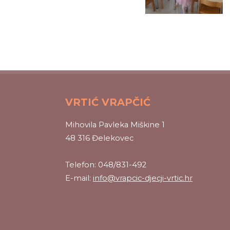
VRTIĆ VRAPČIĆ
Mihovila Pavleka Miškine 1
48 316 Đelekovec
Telefon: 048/831-492
E-mail:
info@vrapcic-djecji-vrtic.hr