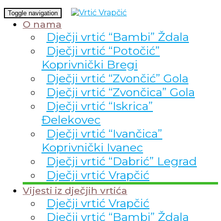
Toggle navigation
O nama
Dječji vrtić “Bambi” Ždala
Dječji vrtić “Potočić”
Koprivnički Bregi
Dječji vrtić “Zvončić” Gola
Dječji vrtić “Zvončica” Gola
Dječji vrtić “Iskrica”
Đelekovec
Dječji vrtić “Ivančica”
Koprivnički Ivanec
Dječji vrtić “Dabrić” Legrad
Dječji vrtić Vrapčić
Vijesti iz dječjih vrtića
Dječji vrtić Vrapčić
Dječji vrtić “Bambi” Ždala