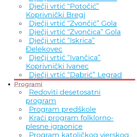
Dječji vrtić “Potočić”
Koprivnički Bregi
Dječji vrtić “Zvončić” Gola
Dječji vrtić “Zvončica” Gola
Dječji vrtić “Iskrica”
Đelekovec
Dječji vrtić “Ivančica”
Koprivnički Ivanec
Dječji vrtić “Dabrić” Legrad
Programi
Redoviti desetosatni
program
Program predškole
Kraći program folklorno-
plesne igraonice
Program katoličkog vjerskog