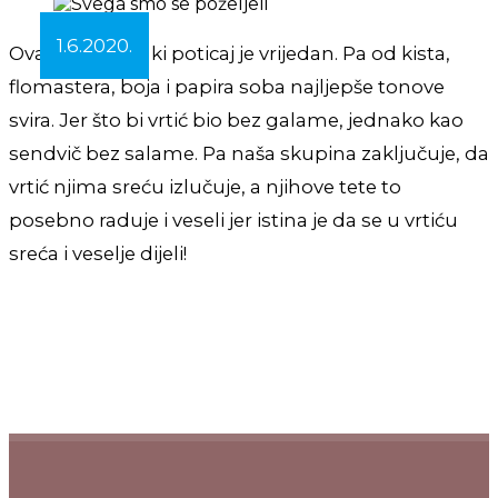
1.6.2020.
Ovaj tjedan svaki poticaj je vrijedan. Pa od kista,
flomastera, boja i papira soba najljepše tonove
svira. Jer što bi vrtić bio bez galame, jednako kao
sendvič bez salame. Pa naša skupina zaključuje, da
vrtić njima sreću izlučuje, a njihove tete to
posebno raduje i veseli jer istina je da se u vrtiću
sreća i veselje dijeli!