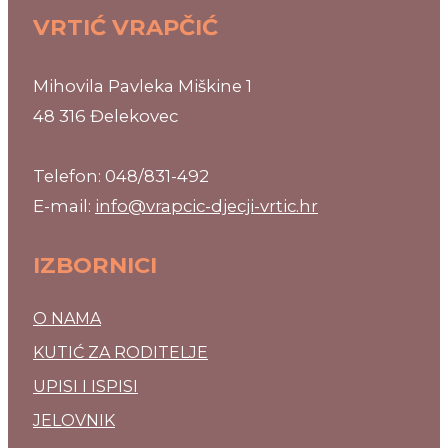
VRTIĆ VRAPČIĆ
Mihovila Pavleka Miškine 1
48 316 Đelekovec
Telefon: 048/831-492
E-mail:
info@vrapcic-djecji-vrtic.hr
IZBORNICI
O NAMA
KUTIĆ ZA RODITELJE
UPISI I ISPISI
JELOVNIK