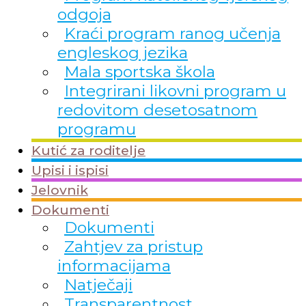
odgoja
Kraći program ranog učenja
engleskog jezika
Mala sportska škola
Integrirani likovni program u
redovitom desetosatnom
programu
Kutić za roditelje
Upisi i ispisi
Jelovnik
Dokumenti
Dokumenti
Zahtjev za pristup
informacijama
Natječaji
Transparentnost