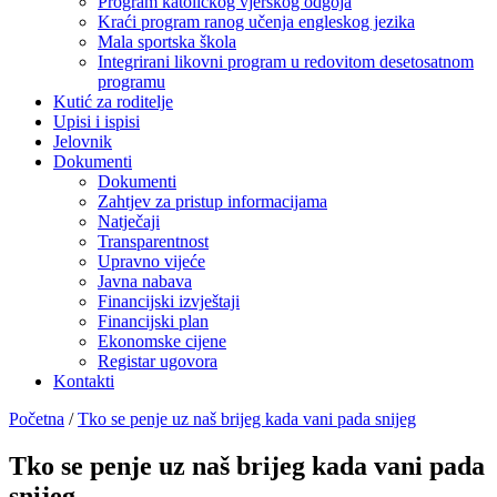
Program katoličkog vjerskog odgoja
Kraći program ranog učenja engleskog jezika
Mala sportska škola
Integrirani likovni program u redovitom desetosatnom
programu
Kutić za roditelje
Upisi i ispisi
Jelovnik
Dokumenti
Dokumenti
Zahtjev za pristup informacijama
Natječaji
Transparentnost
Upravno vijeće
Javna nabava
Financijski izvještaji
Financijski plan
Ekonomske cijene
Registar ugovora
Kontakti
Početna
/
Tko se penje uz naš brijeg kada vani pada snijeg
Tko se penje uz naš brijeg kada vani pada
snijeg