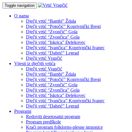
Toggle navigation
O nama
Dječji vrtić “Bambi” Ždala
Dječji vrtić “Potočić” Koprivnički Bregi
Dječji vrtić “Zvončić” Gola
Dječji vrtić “Zvončica” Gola
Dječji vrtić “Iskrica” Đelekovec
Dječji vrtić “Ivančica” Koprivnički Ivanec
Dječji vrtić “Dabrić” Legrad
Dječji vrtić Vrapčić
Vijesti iz dječjih vrtića
Dječji vrtić Vrapčić
Dječji vrtić “Bambi” Ždala
Dječji vrtić “Potočić” Koprivnički Bregi
Dječji vrtić “Zvončić” Gola
Dječji vrtić “Zvončica” Gola
Dječji vrtić “Iskrica” Đelekovec
Dječji vrtić “Ivančica” Koprivnički Ivanec
Dječji vrtić “Dabrić” Legrad
Programi
Redoviti desetosatni program
Program predškole
Kraći program folklorno-plesne igraonice