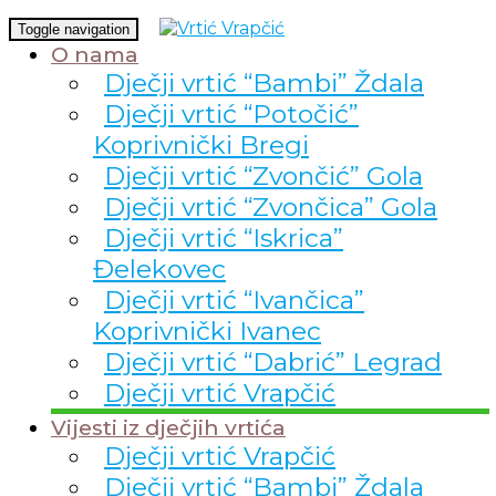
Toggle navigation
O nama
Dječji vrtić “Bambi” Ždala
Dječji vrtić “Potočić”
Koprivnički Bregi
Dječji vrtić “Zvončić” Gola
Dječji vrtić “Zvončica” Gola
Dječji vrtić “Iskrica”
Đelekovec
Dječji vrtić “Ivančica”
Koprivnički Ivanec
Dječji vrtić “Dabrić” Legrad
Dječji vrtić Vrapčić
Vijesti iz dječjih vrtića
Dječji vrtić Vrapčić
Dječji vrtić “Bambi” Ždala