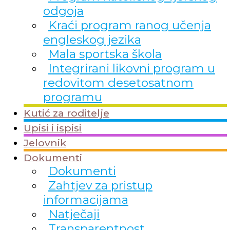
odgoja
Kraći program ranog učenja
engleskog jezika
Mala sportska škola
Integrirani likovni program u
redovitom desetosatnom
programu
Kutić za roditelje
Upisi i ispisi
Jelovnik
Dokumenti
Dokumenti
Zahtjev za pristup
informacijama
Natječaji
Transparentnost