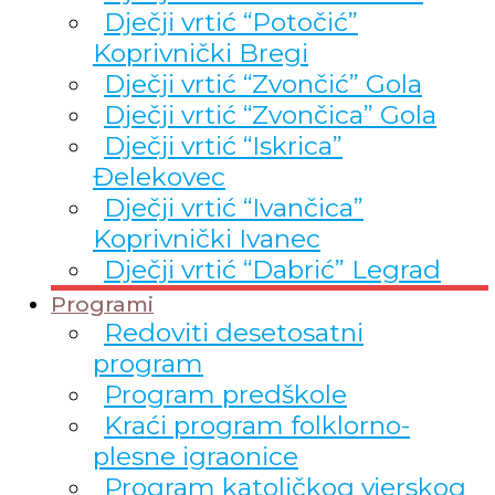
Dječji vrtić “Potočić”
Koprivnički Bregi
Dječji vrtić “Zvončić” Gola
Dječji vrtić “Zvončica” Gola
Dječji vrtić “Iskrica”
Đelekovec
Dječji vrtić “Ivančica”
Koprivnički Ivanec
Dječji vrtić “Dabrić” Legrad
Programi
Redoviti desetosatni
program
Program predškole
Kraći program folklorno-
plesne igraonice
Program katoličkog vjerskog