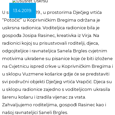
13.4.2019.
U srijedu, 3.4.2019., u prostorima Dječjeg vrtića
“Potočić” u Koprivničkim Bregima održana je
uskrsna radionica. Voditeljica radionice bila je
gospođa Josipa Rasinec, kreativka iz Virja. Na
radionici kojoj su prisustvovali roditelji, djeca,
odgojiteljice i ravnateljica Sanela Brgles cvjetnim
motivima ukrašene su pisanice koje će biti izložene
na Cvjetnicu ispred crkve u Koprivničkim Bregima i
u sklopu Vuzmene košarice gdje će se predstaviti
svi područni objekti Dječjeg vrtića Vrapčić. Djeca su
u sklopu radionice zajedno s voditeljicom ukrasila
šarenu košaru i izradila vijenac za vrata.
Zahvaljujemo roditeljima, gospođi Rasinec kao i
našoj ravnateljici Saneli Brgles.