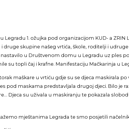
 u Legradu 1. ožujka pod organizacijom KUD- a ZRIN L
i druge skupine našeg vrtića, škole, roditelji i udrug
 nastavilo u Društvenom domu u Legradu uz ples po
 su topli čaj i krafne. Manifestaciju Mačkarinja u Leg
torak maškare u vrtiću gdje su se djeca maskirala po 
od maskama predstavljala drugoj djeci. Bilo je raznih l
amare… Djeca su uživala u maskiranju te pokazala slob
ažemo mještanima Legrada te smo posjetili načelnika