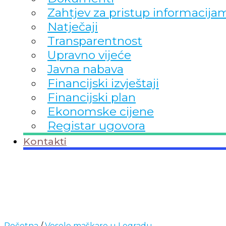
Zahtjev za pristup informacija
Natječaji
Transparentnost
Upravno vijeće
Javna nabava
Financijski izvještaji
Financijski plan
Ekonomske cijene
Registar ugovora
Kontakti
Početna
/
Vesele maškare u Legradu