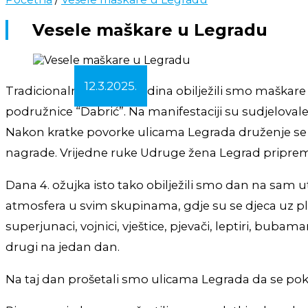
Vesele maškare u Legradu
12.3.2025.
Tradicionalno već niz godina obilježili smo maškare
podružnice “Dabrić”. Na manifestaciji su sudjelovale 
Nakon kratke povorke ulicama Legrada druženje se
nagrade. Vrijedne ruke Udruge žena Legrad pripremile
Dana 4. ožujka isto tako obilježili smo dan na sam u
atmosfera u svim skupinama, gdje su se djeca uz ples p
superjunaci, vojnici, vještice, pjevači, leptiri, bub
drugi na jedan dan.
Na taj dan prošetali smo ulicama Legrada da se pok