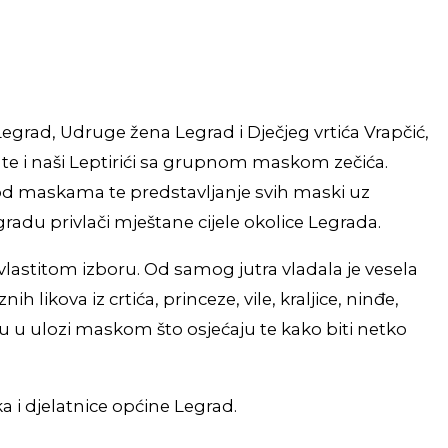
egrad, Udruge žena Legrad i Dječjeg vrtića Vrapčić,
e te i naši Leptirići sa grupnom maskom zečića.
d maskama te predstavljanje svih maski uz
radu privlači mještane cijele okolice Legrada.
vlastitom izboru. Od samog jutra vladala je vesela
ikova iz crtića, princeze, vile, kraljice, ninđe,
odu u ulozi maskom što osjećaju te kako biti netko
 i djelatnice općine Legrad.