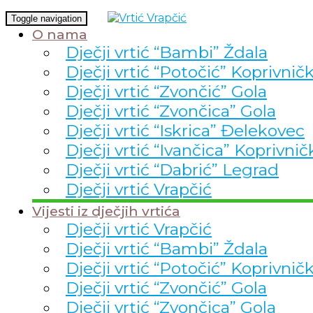
Toggle navigation
O nama
Dječji vrtić “Bambi” Ždala
Dječji vrtić “Potočić” Koprivnič
Dječji vrtić “Zvončić” Gola
Dječji vrtić “Zvončica” Gola
Dječji vrtić “Iskrica” Đelekovec
Dječji vrtić “Ivančica” Koprivnič
Dječji vrtić “Dabrić” Legrad
Dječji vrtić Vrapčić
Vijesti iz dječjih vrtića
Dječji vrtić Vrapčić
Dječji vrtić “Bambi” Ždala
Dječji vrtić “Potočić” Koprivnič
Dječji vrtić “Zvončić” Gola
Dječji vrtić “Zvončica” Gola