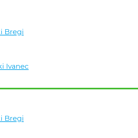
ki Bregi
ki Ivanec
ki Bregi