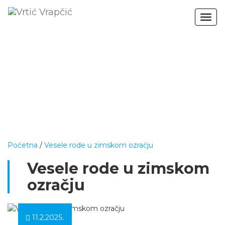
Togg
navig
Početna
/
Vesele rode u zimskom ozračju
Vesele rode u zimskom
ozračju
11.2.2025.