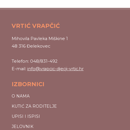
VRTIĆ VRAPČIĆ
Mihovila Pavleka Miškine 1
48 316 Đelekovec
Telefon: 048/831-492
E-mail:
info@vrapcic-djecji-vrtic.hr
IZBORNICI
O NAMA
KUTIĆ ZA RODITELJE
UPISI I ISPISI
JELOVNIK