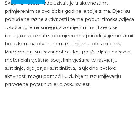
Skupina Vesele rode uživala je u aktivnostima
primjerenim za ovo doba godine, a to je zima. Djeci su
ponuđene razne aktivnosti i teme poput: zimska odjeća
i obuća, igre na snijegu, životinje zimi i sl. Djecu se
nastojalo upoznati s promjenom u prirodi (vrijeme zimi)
boravkom na otvorenom i šetnjom u obližnji park.
Pripremljeni su i razni poticaji koji potiču djecu na razvoj
motoričkih vještina, socijalnih vještina te razvijanju
suradnje, dijeljenja i suradništva, a ujedno ovakve
aktivnosti mogu pomoći i u dubljem razumijevanju
prirode te potaknuti ekološku svijest.